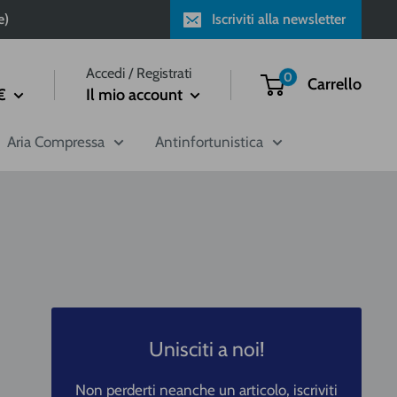
e)
Iscriviti alla newsletter
Accedi / Registrati
0
Carrello
€
Il mio account
Aria Compressa
Antinfortunistica
Unisciti a noi!
Non perderti neanche un articolo, iscriviti