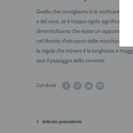
Quello che consigliamo è di verificare sempr
e del cavo, se è troppo rigido significa che s
dimentichiamo che esiste un rapporto tra p
nel libretto d'istruzioni della macchina è 
la regola che minore è la lunghezza e maggi
sarà il passaggio della corrente.
Condividi
Articolo precedente