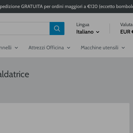
pedizione GRATUITA per ordini maggiori a €120 (eccetto bombol
Lingua
Valuta
Italiano
EUR 
nnelli
Attrezzi Officina
Macchine utensili
ldatrice