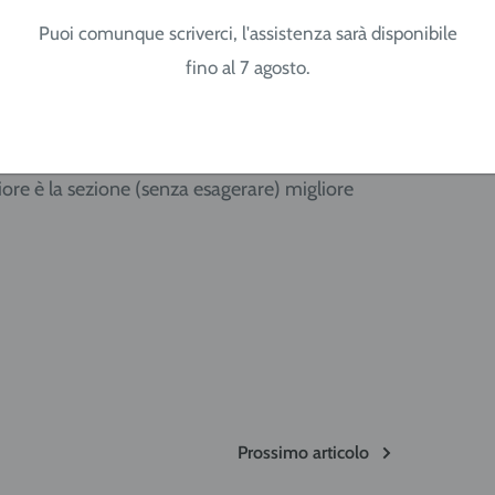
Puoi comunque scriverci, l'assistenza sarà disponibile
e lo stato d'usura dei connettori, del morsetto
fino al 7 agosto.
i è "cotto" pertanto va sostituito. Non
otenza e sezione/lunghezza del cavo, di solito
segnalato. Qualora non lo fosse teniamo presente
ore è la sezione (senza esagerare) migliore
Prossimo articolo