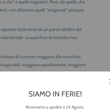
o a vite" e quelli magnetici. Però, da quello che
nti, non difettano quelli "artigianali" perlopiù
spostati facilmente da un punto all'altro del
ndamentale : la superficie di contatto non
ichiesta di corrente maggiore alla macchina
mmaginabili: maggiore assorbimento, maggiore
rata del macchinario oltre naturalmente, allo
SIAMO IN FERIE!
, ovvero la presa a pannello in cui viene
sione non permette un buon passaggio di
Ritorniamo a spedire il 24 Agosto.
 parlato.