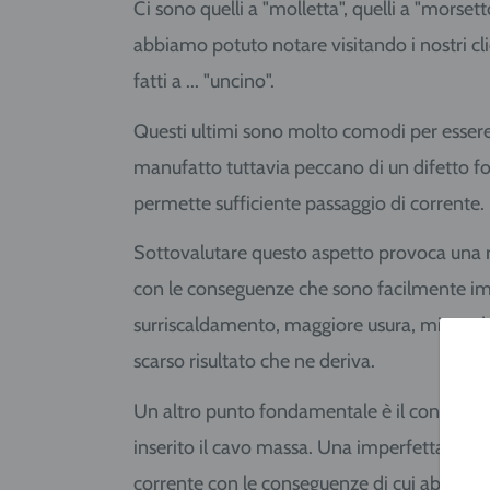
Ci sono quelli a "molletta", quelli a "morsett
abbiamo potuto notare visitando i nostri clie
fatti a ... "uncino".
Questi ultimi sono molto comodi per essere 
manufatto tuttavia peccano di un difetto fo
permette sufficiente passaggio di corrente.
Sottovalutare questo aspetto provoca una r
con le conseguenze che sono facilmente i
surriscaldamento, maggiore usura, minor du
scarso risultato che ne deriva.
Un altro punto fondamentale è il connettore
inserito il cavo massa. Una imperfetta ade
corrente con le conseguenze di cui abbiamo