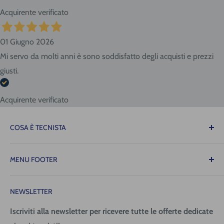
Acquirente verificato
01 Giugno 2026
Mi servo da molti anni è sono soddisfatto degli acquisti e prezzi
giusti.
Acquirente verificato
COSA È TECNISTA
Il Tecnista ti offre la tranquillità di sapere che le
MENU FOOTER
attrezzature necessarie per il tuo lavoro saranno sempre
disponibili quando ne avrai bisogno, consentendoti di
Contattaci
operare con precisione, fluidità e senza intoppi!
NEWSLETTER
Spedizione (costi e tempi)
Pagamenti
Iscriviti alla newsletter per ricevere tutte le offerte dedicate
Tecnica San Giorgio Srl