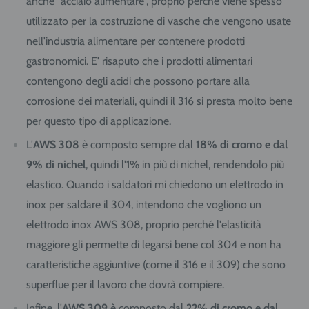
anche "acciaio alimentare", proprio perché viene spesso
utilizzato per la costruzione di vasche che vengono usate
nell'industria alimentare per contenere prodotti
gastronomici. E' risaputo che i prodotti alimentari
contengono degli acidi che possono portare alla
corrosione dei materiali, quindi il 316 si presta molto bene
per questo tipo di applicazione.
L'
AWS 308
è composto sempre dal
18% di cromo e dal
9% di nichel
, quindi l'1% in più di nichel, rendendolo più
elastico. Quando i saldatori mi chiedono un elettrodo in
inox per saldare il 304, intendono che vogliono un
elettrodo inox AWS 308, proprio perché l'elasticità
maggiore gli permette di legarsi bene col 304 e non ha
caratteristiche aggiuntive (come il 316 e il 309) che sono
superflue per il lavoro che dovrà compiere.
Infine, l'
AWS 309
è composto dal
22% di cromo e dal