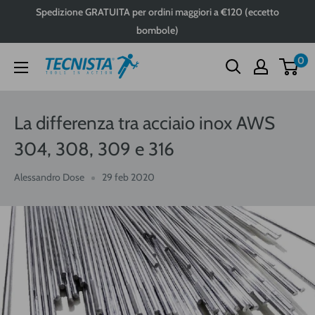
Passa
Spedizione GRATUITA per ordini maggiori a €120 (eccetto
al
bombole)
contenuto
0
Tecnista
La differenza tra acciaio inox AWS
304, 308, 309 e 316
Alessandro Dose
29 feb 2020