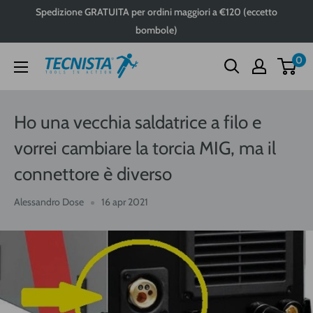
Passa
Spedizione GRATUITA per ordini maggiori a €120 (eccetto
al
bombole)
contenuto
0
Tecnista
Ho una vecchia saldatrice a filo e
vorrei cambiare la torcia MIG, ma il
connettore è diverso
Alessandro Dose
16 apr 2021