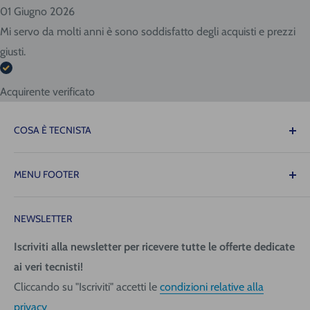
01 Giugno 2026
Mi servo da molti anni è sono soddisfatto degli acquisti e prezzi
giusti.
Acquirente verificato
COSA È TECNISTA
Il Tecnista ti offre la tranquillità di sapere che le
MENU FOOTER
attrezzature necessarie per il tuo lavoro saranno sempre
disponibili quando ne avrai bisogno, consentendoti di
Contattaci
operare con precisione, fluidità e senza intoppi!
NEWSLETTER
Spedizione (costi e tempi)
Pagamenti
Iscriviti alla newsletter per ricevere tutte le offerte dedicate
Tecnica San Giorgio Srl
ai veri tecnisti!
Richiedi fattura
Via Giovanni da Udine, 40
Cliccando su "Iscriviti" accetti le
condizioni relative alla
Informativa Privacy
33058 San Giorgio di Nogaro (UD)
privacy