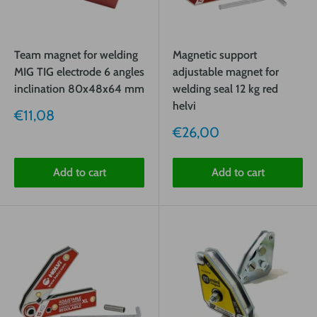
Team magnet for welding
Magnetic support
MIG TIG electrode 6 angles
adjustable magnet for
inclination 80x48x64 mm
welding seal 12 kg red
helvi
Sale
€11,08
price
Sale
€26,00
price
Add to cart
Add to cart