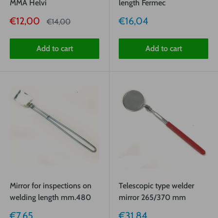
MMA Helvi
length Fermec
Sale
Sale
€12,00
€16,04
Price
€14,00
price
price
Add to cart
Add to cart
Mirror for inspections on
Telescopic type welder
welding length mm.480
mirror 265/370 mm
Sale
Sale
€7,65
€31,84