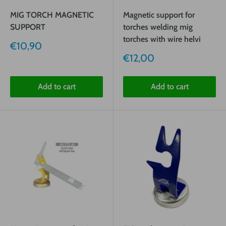
MIG TORCH MAGNETIC
Magnetic support for
SUPPORT
torches welding mig
torches with wire helvi
Sale
€10,90
price
Sale
€12,00
price
Add to cart
Add to cart