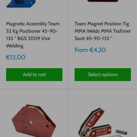
Magnetic Assembly Team
Team Magnet Position Tig
32 Kg Positioner 45-90-
MMA Welds MMA Trafimet
135 ° BGS 3009 Vise
Sacit 45-90-135 °
Welding
Sale
From
€4,20
price
Sale
€13,00
price
Add to cart
Select options