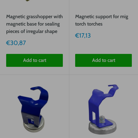
Magnetic grasshopper with
Magnetic support for mig
magnetic base for sealing
torch torches
pieces of irregular shape
Sale
€17,13
price
Sale
€30,87
price
Add to cart
Add to cart