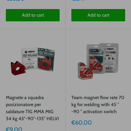
price
price
Add to cart
Add to cart
Magnete a squadra
Team magnet flow rate 70
posizionatore per
kg for welding with 45 °
saldature TIG MMA MIG
-90 ° activation switch
34 kg 45°-90°-135° HELVI
Sale
€60,00
price
Sale
€9,00