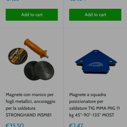
price
price
Add to cart
Add to cart
Magnete con manico per
Magnete a squadra
fogli metallici, ancoraggio
posizionatore per
per la saldatura
saldature TIG MMA MIG 11
STRONGHAND MSM81
kg 45°-90°-135° MOST
Sale
Sale
€35,50
€2,47