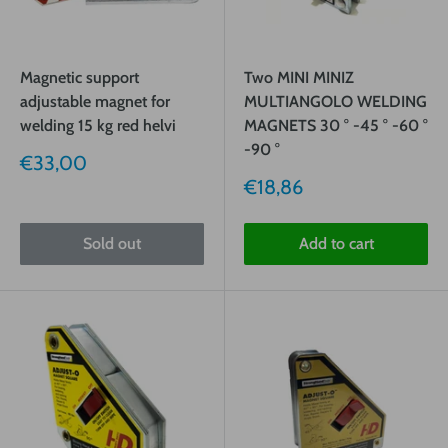
Magnetic support
Two MINI MINIZ
adjustable magnet for
MULTIANGOLO WELDING
welding 15 kg red helvi
MAGNETS 30 ° -45 ° -60 °
-90 °
Sale
€33,00
price
Sale
€18,86
price
Sold out
Add to cart