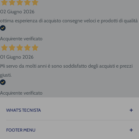
02 Giugno 2026
ottima esperienza di acquisto consegne veloci e prodotti di qualità
Acquirente verificato
01 Giugno 2026
Mi servo da molti anni è sono soddisfatto degli acquisti e prezzi
giusti.
Acquirente verificato
WHAT'S TECNISTA
We spread knowledge and easy access to welding
FOOTER MENU
products after more than 45 years of sale in the