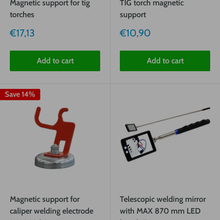
Magnetic support for tig
TIG torch magnetic
torches
support
Sale
Sale
€17,13
€10,90
price
price
Add to cart
Add to cart
Save 14%
Magnetic support for
Telescopic welding mirror
caliper welding electrode
with MAX 870 mm LED