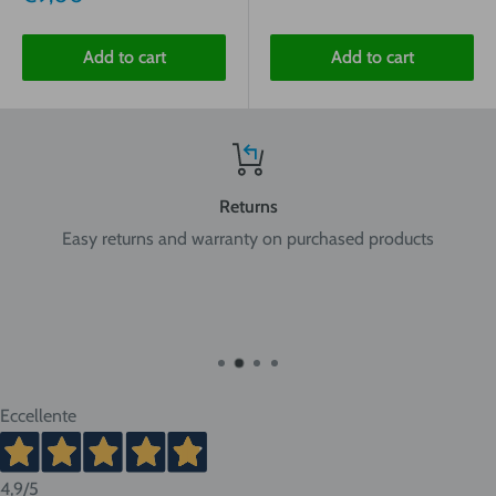
price
Add to cart
Add to cart
Returns
Easy returns and warranty on purchased products
Eccellente
4,9
/5