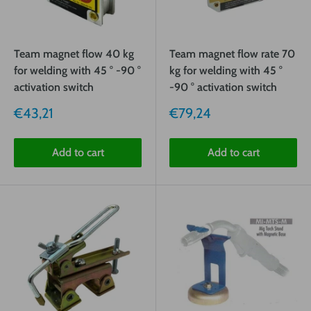
Team magnet flow 40 kg
Team magnet flow rate 70
for welding with 45 ° -90 °
kg for welding with 45 °
activation switch
-90 ° activation switch
Sale
Sale
€43,21
€79,24
price
price
Add to cart
Add to cart