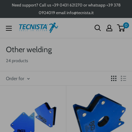
Skip
Need support? Call us +39 0431 621270 or whatsapp +39 378
to
0924019 email info@tecnista.it
content
0
Tecnista
Other welding
24 products
Order for