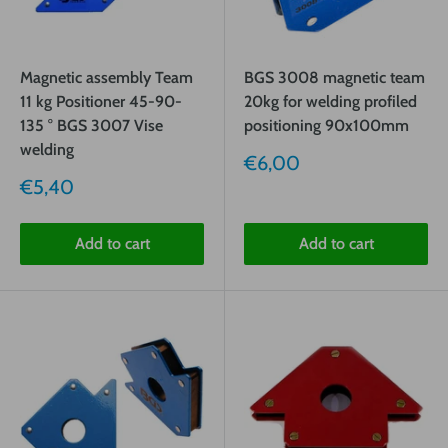
Magnetic assembly Team
BGS 3008 magnetic team
11 kg Positioner 45-90-
20kg for welding profiled
135 ° BGS 3007 Vise
positioning 90x100mm
welding
Sale
€6,00
price
Sale
€5,40
price
Add to cart
Add to cart