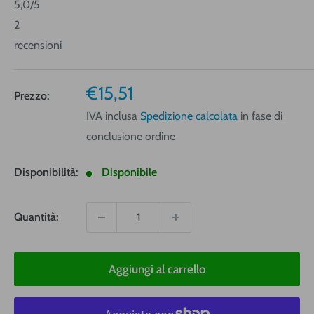
5,0
/5
2
recensioni
Prezzo
€15,51
Prezzo:
vendita
IVA inclusa
Spedizione calcolata
in fase di
conclusione ordine
Disponibilità:
Disponibile
Quantità:
Aggiungi al carrello