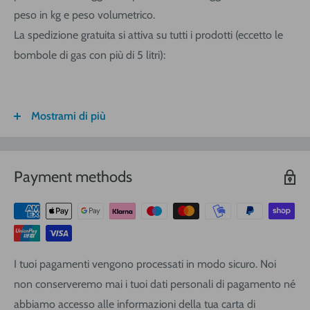
peso in kg e peso volumetrico.
La spedizione gratuita si attiva su tutti i prodotti (eccetto le
bombole di gas con più di 5 litri):
Mostrami di più
FASCIA DI
ITALIA
CALABRIA/
SARDEGNA
PESO
SICILIA
VOLUMETRICO
Payment methods
3
€ 8,30
€ 9,20
€ 9,20
0-1 (kg o
m
)
3
€ 8,90
€ 10,40
€ 10,40
1-3
(kg o
m
)
3
€ 9,40
€ 12,00
€ 13,90
3-5
(kg o
m
)
I tuoi pagamenti vengono processati in modo sicuro. Noi
3
€ 11,25
€ 14,20
€ 17,10
5-10
(kg o
m
)
non conserveremo mai i tuoi dati personali di pagamento né
3
€ 16,20
€ 19,00
€ 22,80
10-20
(kg o
m
)
abbiamo accesso alle informazioni della tua carta di