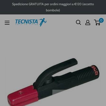
Passa
Spedizione GRATUITA per ordini maggiori a €120 (eccetto
al
bombole)
contenuto
0
Tecnista