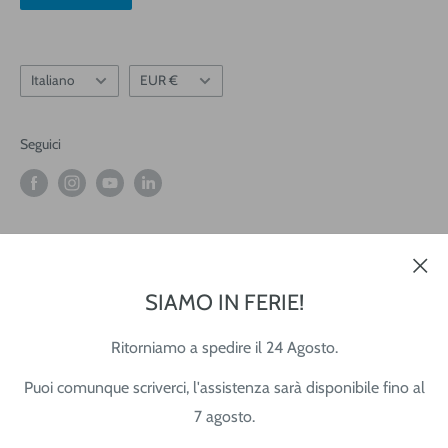
Informativa Newsletter
Lingua
Valuta
Italiano
EUR €
Seguici
Accettiamo
SIAMO IN FERIE!
Ritorniamo a spedire il 24 Agosto.
© 2026 Tecnista
Puoi comunque scriverci, l'assistenza sarà disponibile fino al
Partita IVA: 02345760306
7 agosto.