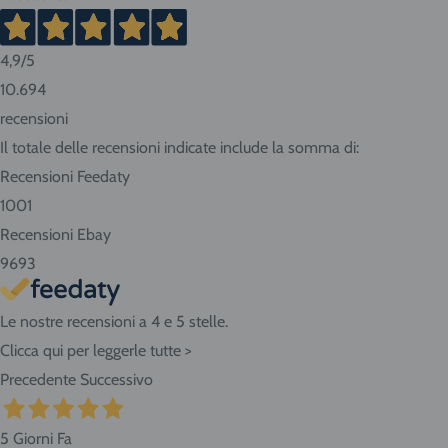
Italia, tempi più lunghi per Sud e isole.
4,9
/5
Consigliamo sempre di contattarci prima di effettuare la
10.694
prenotazione per conoscere in anticipo i tempi di consegna.
recensioni
Se abiti nella nostra zona ritira i prodotti direttamente
Il totale delle recensioni indicate include la somma di:
presso il negozio! Seleziona "Ritiro" al momento del
Recensioni Feedaty
checkout dell'ordine e vieni in Via Giovanni da Udine, 40 -
1001
San Giorgio di Nogaro (UD) 33058.
Recensioni Ebay
9693
Le nostre recensioni a 4 e 5 stelle.
Clicca qui per leggerle tutte >
Precedente
Successivo
5 Giorni Fa