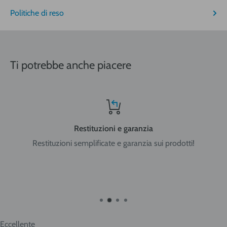
Politiche di reso
Nord-Centro: Friuli Venezia Giulia, Veneto, Trentino Alto
Adige, Lombardia, Emilia Romagna, Piemonte, Liguria, Val
Ti potrebbe anche piacere
d'Aosta, Toscana, Marche, Umbria, Lazio, Abruzzo.
Sud: Molise, Campania, Basilicata, Puglia, Calabria
Restituzioni e garanzia
Restituzioni semplificate e garanzia sui prodotti!
Isole: Sicilia, Sardegna.
ATTENZIONE:
nel caso di acquisto di bombole di gas
ricaricabili da 5 e 14 litri o bombole usa e getta da 14 litri la
spedizione viene effettuata in ADR per merci pericolose con
trasportatore Cesped Rhenus SpA e i tempi di consegna
vanno dai 2 ai 10 giorni lavorativi. Tempi più brevi per Nord
Eccellente