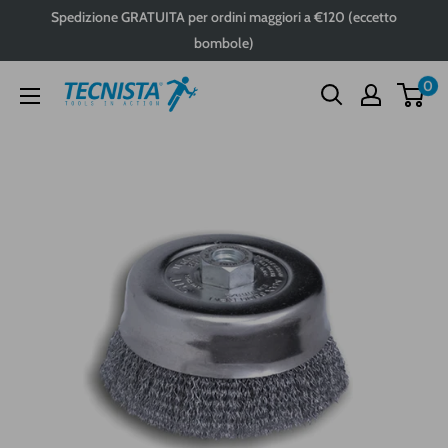
Passa
Spedizione GRATUITA per ordini maggiori a €120 (eccetto
al
bombole)
contenuto
0
Tecnista