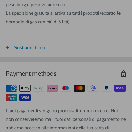
peso in kg e peso volumetrico.
La spedizione gratuita si attiva su tutti i prodotti (eccetto le
bombole di gas con più di 5 litri):
Mostrami di più
FASCIA DI
ITALIA
CALABRIA/
SARDEGNA
PESO
SICILIA
VOLUMETRICO
Payment methods
3
€ 8,30
€ 9,20
€ 9,20
0-1 (kg o
m
)
3
€ 8,90
€ 10,40
€ 10,40
1-3
(kg o
m
)
3
€ 9,40
€ 12,00
€ 13,90
3-5
(kg o
m
)
I tuoi pagamenti vengono processati in modo sicuro. Noi
3
€ 11,25
€ 14,20
€ 17,10
5-10
(kg o
m
)
non conserveremo mai i tuoi dati personali di pagamento né
3
€ 16,20
€ 19,00
€ 22,80
10-20
(kg o
m
)
abbiamo accesso alle informazioni della tua carta di