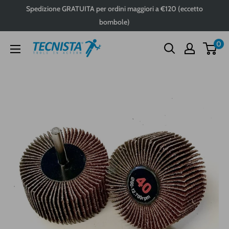
Passa
Spedizione GRATUITA per ordini maggiori a €120 (eccetto
al
bombole)
contenuto
0
Tecnista