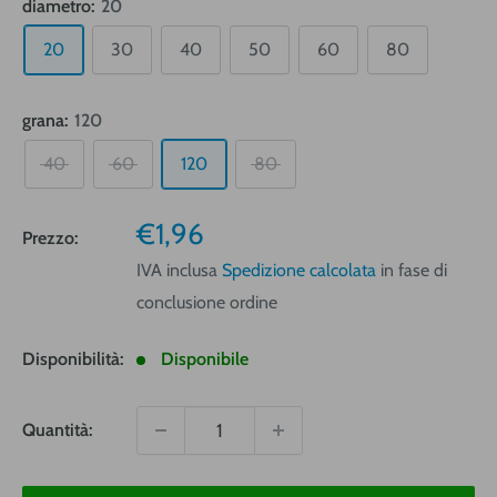
diametro:
20
20
30
40
50
60
80
grana:
120
40
60
120
80
Prezzo
€1,96
Prezzo:
vendita
IVA inclusa
Spedizione calcolata
in fase di
conclusione ordine
Disponibilità:
Disponibile
Quantità: