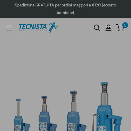
Passa
Spedizione GRATUITA per ordini maggiori a €120 (eccetto
al
bombole)
contenuto
0
Tecnista