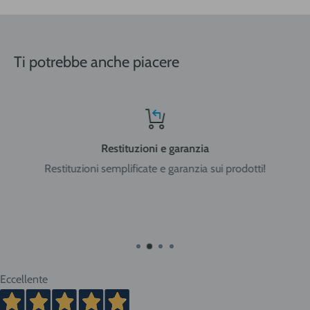
Nord-Centro: Friuli Venezia Giulia, Veneto, Trentino Alto
Adige, Lombardia, Emilia Romagna, Piemonte, Liguria, Val
Ti potrebbe anche piacere
d'Aosta, Toscana, Marche, Umbria, Lazio, Abruzzo.
Sud: Molise, Campania, Basilicata, Puglia, Calabria
Restituzioni e garanzia
Restituzioni semplificate e garanzia sui prodotti!
Isole: Sicilia, Sardegna.
ATTENZIONE:
nel caso di acquisto di bombole di gas
ricaricabili da 5 e 14 litri o bombole usa e getta da 14 litri la
spedizione viene effettuata in ADR per merci pericolose con
trasportatore Cesped Rhenus SpA e i tempi di consegna
vanno dai 2 ai 10 giorni lavorativi. Tempi più brevi per Nord
Eccellente
Italia, tempi più lunghi per Sud e isole.