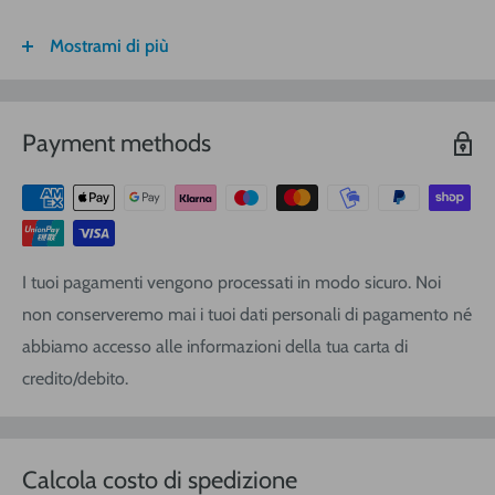
Mostrami di più
FASCIA DI
ITALIA
CALABRIA/
SARDEGNA
PESO
SICILIA
VOLUMETRICO
Payment methods
3
€ 8,30
€ 9,20
€ 9,20
0-1 (kg o
m
)
3
€ 8,90
€ 10,40
€ 10,40
1-3
(kg o
m
)
3
€ 9,40
€ 12,00
€ 13,90
3-5
(kg o
m
)
I tuoi pagamenti vengono processati in modo sicuro. Noi
3
€ 11,25
€ 14,20
€ 17,10
5-10
(kg o
m
)
non conserveremo mai i tuoi dati personali di pagamento né
3
€ 16,20
€ 19,00
€ 22,80
10-20
(kg o
m
)
abbiamo accesso alle informazioni della tua carta di
3
credito/debito.
€ 21,80
€ 25,60
€ 28,50
20-30
(kg o
m
)
Ordine sopra i
Gratis
Gratis
Gratis
€ 120,00
Calcola costo di spedizione