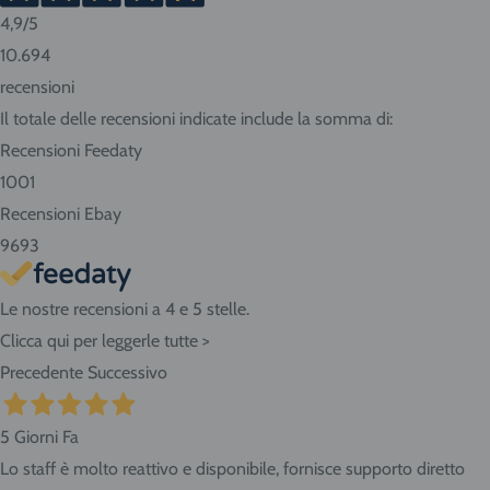
4,9
/5
Consigliamo sempre di contattarci prima di effettuare la
10.694
prenotazione per conoscere in anticipo i tempi di consegna.
recensioni
Se abiti nella nostra zona ritira i prodotti direttamente
Il totale delle recensioni indicate include la somma di:
presso il negozio! Seleziona "Ritiro" al momento del
Recensioni Feedaty
checkout dell'ordine e vieni in Via Giovanni da Udine, 40 -
1001
San Giorgio di Nogaro (UD) 33058.
Recensioni Ebay
9693
Le nostre recensioni a 4 e 5 stelle.
Clicca qui per leggerle tutte >
Precedente
Successivo
5 Giorni Fa
Lo staff è molto reattivo e disponibile, fornisce supporto diretto