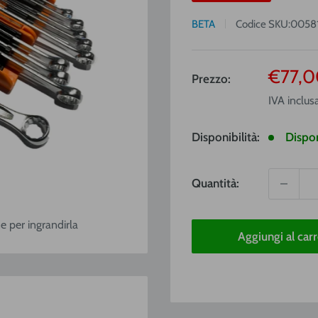
BETA
Codice SKU:
0058
Prezz
€77,0
Prezzo:
vendit
IVA inclus
Disponibilità:
Dispon
Quantità:
e per ingrandirla
Aggiungi al carr