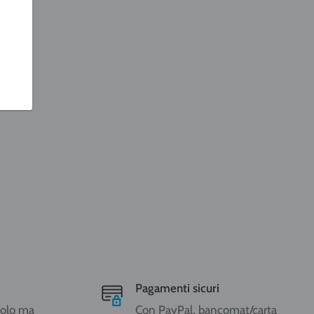
Pagamenti sicuri
ccolo ma
Con PayPal, bancomat/carta