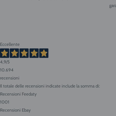
gar
Sud: Molise, Campania, Basilicata, Puglia, Calabria
Isole: Sicilia, Sardegna.
ATTENZIONE:
nel caso di acquisto di bombole di gas ri
Eccellente
o bombole usa e getta da 14 litri la spedizione viene
merci pericolose con trasportatore Cesped Rhenus S
vanno dai 2 ai 10 giorni lavorativi. Tempi più brevi pe
4,9
/5
lunghi per Sud e isole.
10.694
recensioni
Consigliamo sempre di contattarci prima di effettuar
Il totale delle recensioni indicate include la somma di:
conoscere in anticipo i tempi di consegna.
Recensioni Feedaty
Se abiti nella nostra zona ritira i prodotti direttamen
1001
Seleziona "Ritiro" al momento del checkout dell'ordin
Recensioni Ebay
Giovanni da Udine, 40 - San Giorgio di Nogaro (UD)