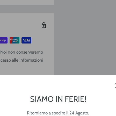
/
SARDEGNA
€ 9,20
€ 10,40
€ 13,90
o. Noi non conserveremo
€ 17,10
ccesso alle informazioni
€ 22,80
€ 28,50
Gratis
SIAMO IN FERIE!
e (lavorative) dal
Ritorniamo a spedire il 24 Agosto.
CAP