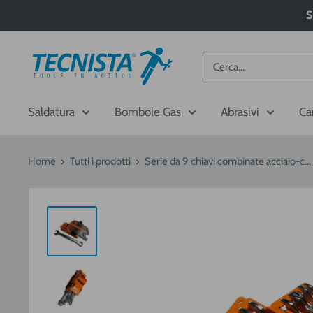
Passa
S
al
contenuto
Tecnista
Saldatura
Bombole Gas
Abrasivi
Ca
Home
Tutti i prodotti
Serie da 9 chiavi combinate acciaio-c...