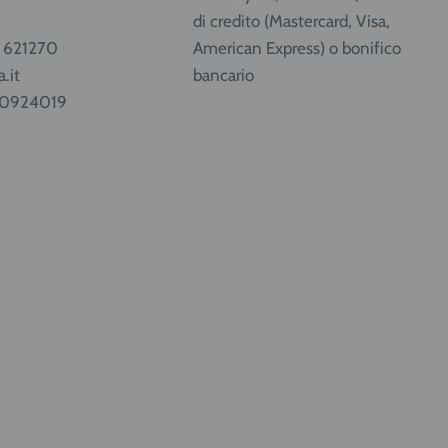
di credito (Mastercard, Visa,
1 621270
American Express) o bonifico
.it
bancario
80924019