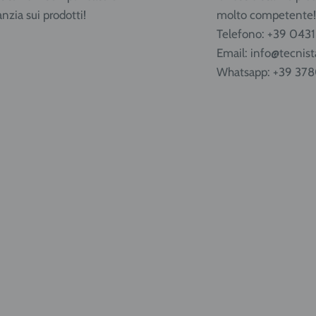
anzia sui prodotti!
molto competente!
Telefono: +39 043
Email: info@tecnista
Whatsapp: +39 37
caricabili da 5 e 14 litri
 effettuata in ADR per
pA e i tempi di consegna
r Nord Italia, tempi più
e la prenotazione per
te presso il negozio!
e e vieni in Via
 33058.