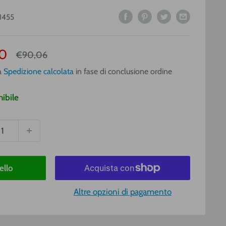
1455
o
0
Prezzo
€90,06
a
a
Spedizione calcolata
in fase di conclusione ordine
ibile
ello
Altre opzioni di pagamento