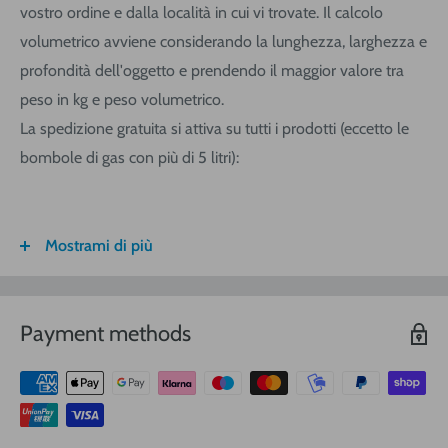
vostro ordine e dalla località in cui vi trovate. Il calcolo
volumetrico avviene considerando la lunghezza, larghezza e
profondità dell'oggetto e prendendo il maggior valore tra
peso in kg e peso volumetrico.
La spedizione gratuita si attiva su tutti i prodotti (eccetto le
bombole di gas con più di 5 litri):
Mostrami di più
FASCIA DI
ITALIA
CALABRIA/
SARDEGNA
PESO
SICILIA
VOLUMETRICO
Payment methods
3
€ 8,30
€ 9,20
€ 9,20
0-1 (kg o
m
)
3
€ 8,90
€ 10,40
€ 10,40
1-3
(kg o
m
)
3
€ 9,40
€ 12,00
€ 13,90
3-5
(kg o
m
)