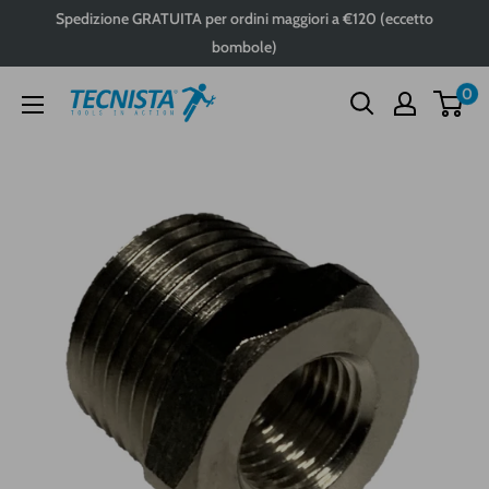
Passa
Spedizione GRATUITA per ordini maggiori a €120 (eccetto
al
bombole)
contenuto
0
Tecnista