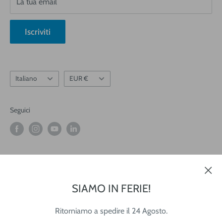
La tua email
Chi siamo
Blog
Iscriviti
Informativa Newsletter
Lingua
Valuta
Italiano
EUR €
Seguici
Accettiamo
SIAMO IN FERIE!
Ritorniamo a spedire il 24 Agosto.