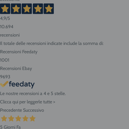
Italia, tempi più lunghi per Sud e isole.
4,9
/5
Consigliamo sempre di contattarci prima di effettuare la
10.694
prenotazione per conoscere in anticipo i tempi di consegna.
recensioni
Se abiti nella nostra zona ritira i prodotti direttamente
Il totale delle recensioni indicate include la somma di:
presso il negozio! Seleziona "Ritiro" al momento del
Recensioni Feedaty
checkout dell'ordine e vieni in Via Giovanni da Udine, 40 -
1001
San Giorgio di Nogaro (UD) 33058.
Recensioni Ebay
9693
Le nostre recensioni a 4 e 5 stelle.
Clicca qui per leggerle tutte >
Precedente
Successivo
5 Giorni Fa