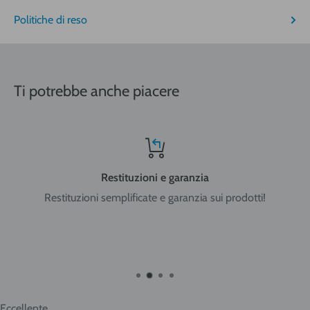
Politiche di reso
Nord-Centro: Friuli Venezia Giulia, Veneto, Trentino Alto
Adige, Lombardia, Emilia Romagna, Piemonte, Liguria, Val
Ti potrebbe anche piacere
d'Aosta, Toscana, Marche, Umbria, Lazio, Abruzzo.
Sud: Molise, Campania, Basilicata, Puglia, Calabria
Restituzioni e garanzia
Restituzioni semplificate e garanzia sui prodotti!
Isole: Sicilia, Sardegna.
ATTENZIONE:
nel caso di acquisto di bombole di gas
ricaricabili da 5 e 14 litri o bombole usa e getta da 14 litri la
spedizione viene effettuata in ADR per merci pericolose con
trasportatore Cesped Rhenus SpA e i tempi di consegna
vanno dai 2 ai 10 giorni lavorativi. Tempi più brevi per Nord
Eccellente