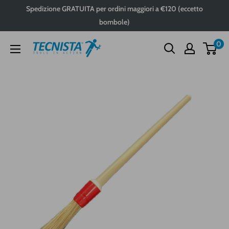
Passa
Spedizione GRATUITA per ordini maggiori a €120 (eccetto
al
bombole)
contenuto
0
Tecnista