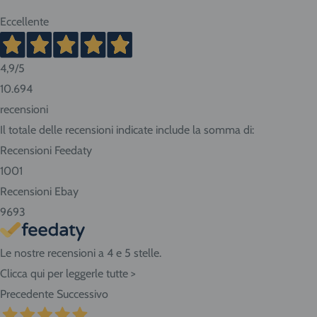
vanno dai 2 ai 10 giorni lavorativi. Tempi più brevi per Nord
Eccellente
Italia, tempi più lunghi per Sud e isole.
4,9
/5
Consigliamo sempre di contattarci prima di effettuare la
10.694
prenotazione per conoscere in anticipo i tempi di consegna.
recensioni
Se abiti nella nostra zona ritira i prodotti direttamente
Il totale delle recensioni indicate include la somma di:
presso il negozio! Seleziona "Ritiro" al momento del
Recensioni Feedaty
checkout dell'ordine e vieni in Via Giovanni da Udine, 40 -
1001
San Giorgio di Nogaro (UD) 33058.
Recensioni Ebay
9693
Le nostre recensioni a 4 e 5 stelle.
Clicca qui per leggerle tutte >
Precedente
Successivo