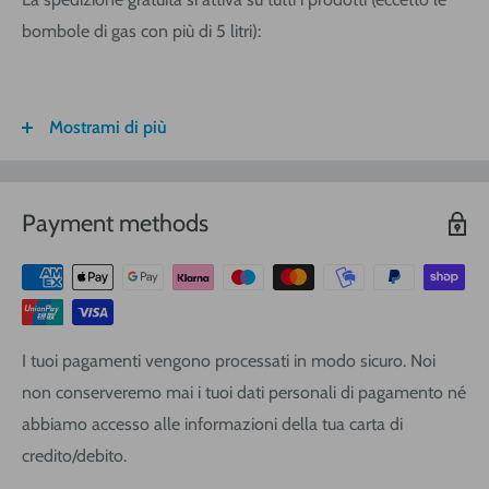
bombole di gas con più di 5 litri):
Mostrami di più
FASCIA DI
ITALIA
CALABRIA/
SARDEGNA
PESO
SICILIA
VOLUMETRICO
Payment methods
3
€ 8,30
€ 9,20
€ 9,20
0-1 (kg o
m
)
3
€ 8,90
€ 10,40
€ 10,40
1-3
(kg o
m
)
3
€ 9,40
€ 12,00
€ 13,90
3-5
(kg o
m
)
I tuoi pagamenti vengono processati in modo sicuro. Noi
3
€ 11,25
€ 14,20
€ 17,10
5-10
(kg o
m
)
non conserveremo mai i tuoi dati personali di pagamento né
3
€ 16,20
€ 19,00
€ 22,80
10-20
(kg o
m
)
abbiamo accesso alle informazioni della tua carta di
3
credito/debito.
€ 21,80
€ 25,60
€ 28,50
20-30
(kg o
m
)