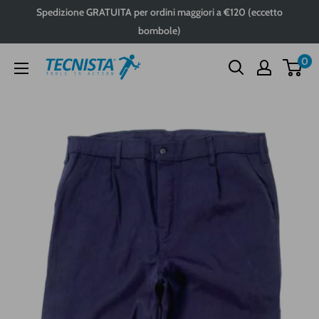
Passa
Spedizione GRATUITA per ordini maggiori a €120 (eccetto
al
bombole)
contenuto
0
Tecnista