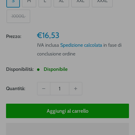
S
M
L
XL
XXL
XXXL
XXXXL
Prezzo
€16,53
Prezzo:
vendita
IVA inclusa
Spedizione calcolata
in fase di
conclusione ordine
Disponibilità:
Disponibile
Quantità:
Aggiungi al carrello