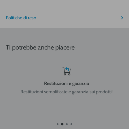
€ 19,95
€ 30,90
€ 40,95
Bombole sopra 5 litri
Politiche di reso
Nord-Centro: Friuli Venezia Giulia, Veneto, Trentino Alto
Adige, Lombardia, Emilia Romagna, Piemonte, Liguria, Val
Ti potrebbe anche piacere
d'Aosta, Toscana, Marche, Umbria, Lazio, Abruzzo.
Sud: Molise, Campania, Basilicata, Puglia, Calabria
Restituzioni e garanzia
Restituzioni semplificate e garanzia sui prodotti!
Isole: Sicilia, Sardegna.
ATTENZIONE:
nel caso di acquisto di bombole di gas
ricaricabili da 5 e 14 litri o bombole usa e getta da 14 litri la
spedizione viene effettuata in ADR per merci pericolose con
trasportatore Cesped Rhenus SpA e i tempi di consegna