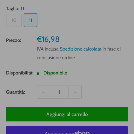
Taglia:
11
10
11
Prezzo
€16,98
Prezzo:
vendita
IVA inclusa
Spedizione calcolata
in fase di
conclusione ordine
Disponibilità:
Disponibile
Quantità:
Aggiungi al carrello