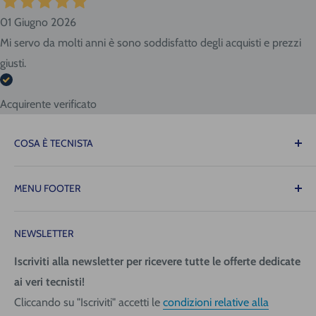
01 Giugno 2026
Mi servo da molti anni è sono soddisfatto degli acquisti e prezzi
giusti.
Acquirente verificato
COSA È TECNISTA
Il Tecnista ti offre la tranquillità di sapere che le
MENU FOOTER
attrezzature necessarie per il tuo lavoro saranno sempre
disponibili quando ne avrai bisogno, consentendoti di
Contattaci
operare con precisione, fluidità e senza intoppi!
NEWSLETTER
Spedizione (costi e tempi)
Pagamenti
Iscriviti alla newsletter per ricevere tutte le offerte dedicate
Tecnica San Giorgio Srl
ai veri tecnisti!
Richiedi fattura
Via Giovanni da Udine, 40
Cliccando su "Iscriviti" accetti le
condizioni relative alla
Informativa Privacy
33058 San Giorgio di Nogaro (UD)