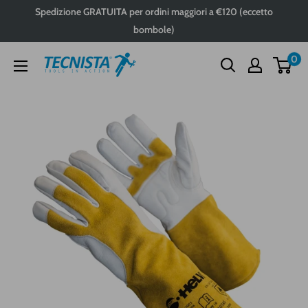
Passa
Spedizione GRATUITA per ordini maggiori a €120 (eccetto
al
bombole)
contenuto
0
Tecnista