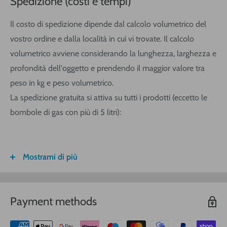
Spedizione (costi e tempi)
Il costo di spedizione dipende dal calcolo volumetrico del
vostro ordine e dalla località in cui vi trovate. Il calcolo
volumetrico avviene considerando la lunghezza, larghezza e
profondità dell'oggetto e prendendo il maggior valore tra
peso in kg e peso volumetrico.
La spedizione gratuita si attiva su tutti i prodotti (eccetto le
bombole di gas con più di 5 litri):
Mostrami di più
FASCIA DI
ITALIA
CALABRIA/
SARDEGNA
PESO
SICILIA
VOLUMETRICO
Payment methods
3
€ 8,30
€ 9,20
€ 9,20
0-1 (kg o
m
)