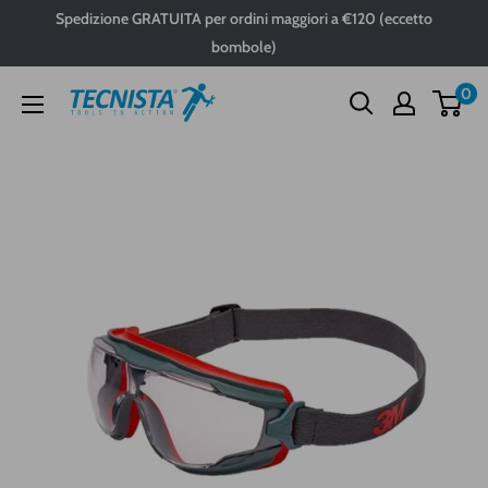
Passa
Spedizione GRATUITA per ordini maggiori a €120 (eccetto
al
bombole)
contenuto
0
Tecnista