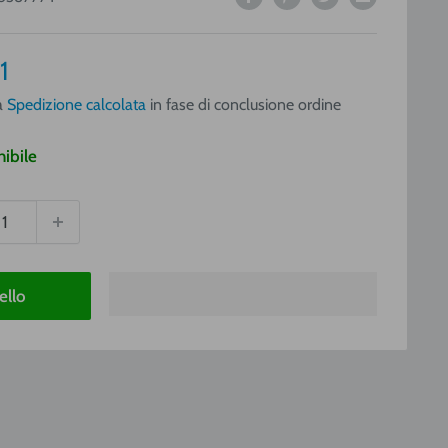
o
1
a
a
Spedizione calcolata
in fase di conclusione ordine
ibile
ello