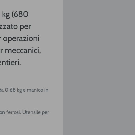
8 kg (680
izzato
per
r operazioni
er meccanici,
entieri.
o da 0.68 kg e manico in
on ferrosi. Utensile per