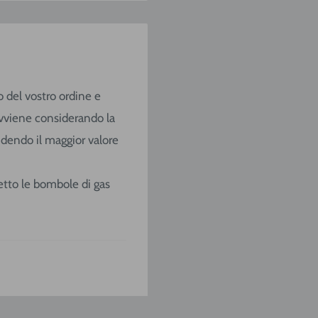
o del vostro ordine e
o avviene considerando la
ndendo il maggior valore
ccetto le bombole di gas
/
SARDEGNA