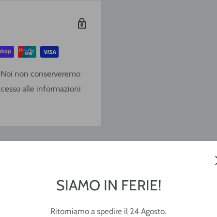
€ 9,20
€ 10,40
€ 13,90
o. Noi non conserveremo
€ 17,10
ccesso alle informazioni
€ 22,80
€ 28,50
Gratis
SIAMO IN FERIE!
e (lavorative) dal
CAP
Ritorniamo a spedire il 24 Agosto.