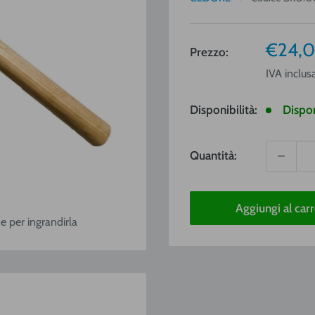
Prezz
€24,0
Prezzo:
vendit
IVA inclus
Disponibilità:
Dispon
Quantità:
Aggiungi al carr
e per ingrandirla