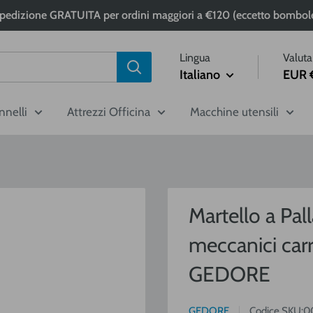
pedizione GRATUITA per ordini maggiori a €120 (eccetto bombol
Lingua
Valuta
Italiano
EUR 
nnelli
Attrezzi Officina
Macchine utensili
Martello a Pal
meccanici car
GEDORE
GEDORE
Codice SKU:
0