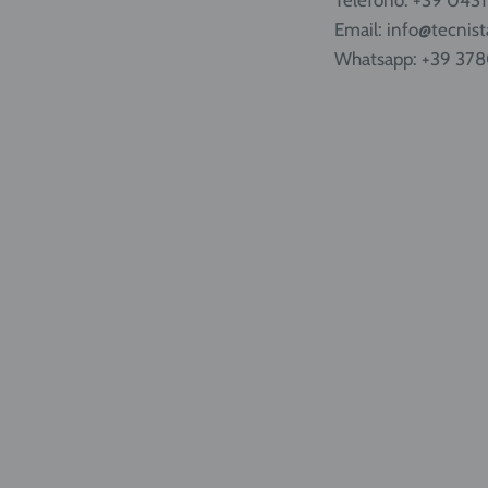
Email: info@tecnista
Whatsapp: +39 37
caricabili da 5 e 14 litri
 effettuata in ADR per
pA e i tempi di consegna
r Nord Italia, tempi più
e la prenotazione per
te presso il negozio!
e e vieni in Via
 33058.