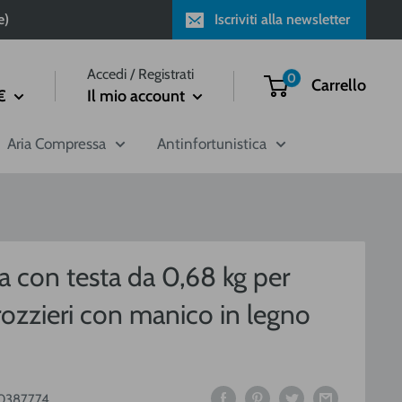
e)
Iscriviti alla newsletter
Accedi / Registrati
0
Carrello
€
Il mio account
Aria Compressa
Antinfortunistica
la con testa da 0,68 kg per
rozzieri con manico in legno
0387774