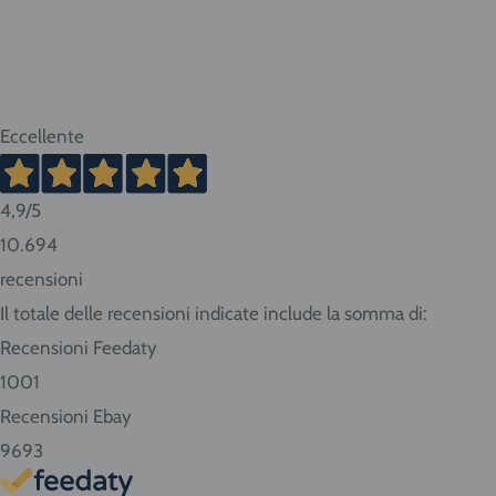
Isole: Sicilia, Sardegna.
ATTENZIONE:
nel caso di acquisto di bombole di gas ri
Eccellente
o bombole usa e getta da 14 litri la spedizione viene
merci pericolose con trasportatore Cesped Rhenus S
vanno dai 2 ai 10 giorni lavorativi. Tempi più brevi pe
4,9
/5
lunghi per Sud e isole.
10.694
recensioni
Consigliamo sempre di contattarci prima di effettuar
Il totale delle recensioni indicate include la somma di:
conoscere in anticipo i tempi di consegna.
Recensioni Feedaty
Se abiti nella nostra zona ritira i prodotti direttamen
1001
Seleziona "Ritiro" al momento del checkout dell'ordin
Recensioni Ebay
Giovanni da Udine, 40 - San Giorgio di Nogaro (UD)
9693