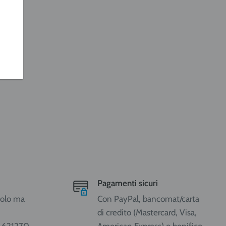
Pagamenti sicuri
ccolo ma
Con PayPal, bancomat/carta
di credito (Mastercard, Visa,
1 621270
American Express) o bonifico