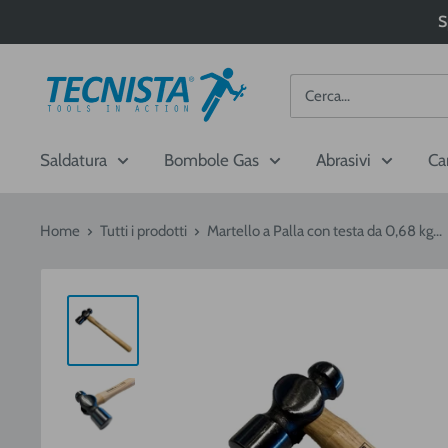
Passa
S
al
contenuto
Tecnista
Saldatura
Bombole Gas
Abrasivi
Ca
Home
Tutti i prodotti
Martello a Palla con testa da 0,68 kg...