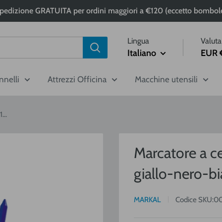
pedizione GRATUITA per ordini maggiori a €120 (eccetto bombol
Lingua
Valuta
Italiano
EUR 
nnelli
Attrezzi Officina
Macchine utensili
...
Marcatore a c
giallo-nero-b
MARKAL
Codice SKU:
0