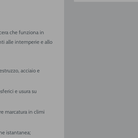
cera che funziona in
nti alle intemperie e allo
struzzo, acciaio e
ferici e usura su
e marcatura in climi
one istantanea;