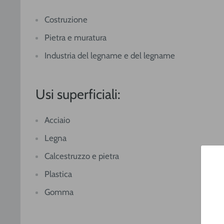
Costruzione
Pietra e muratura
Industria del legname e del legname
Usi superficiali:
Acciaio
Legna
Calcestruzzo e pietra
Plastica
Gomma