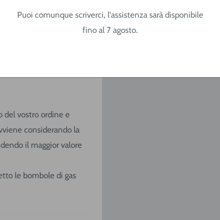
 per conoscere i tempi di
Puoi comunque scriverci, l'assistenza sarà disponibile
fino al 7 agosto.
o del vostro ordine e
o avviene considerando la
ndendo il maggior valore
ccetto le bombole di gas