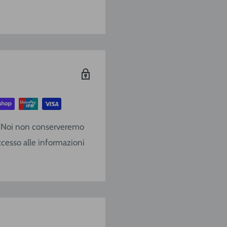
/
SARDEGNA
€ 9,20
€ 10,40
€ 13,90
o. Noi non conserveremo
€ 17,10
ccesso alle informazioni
€ 22,80
€ 28,50
Gratis