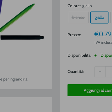
Colore:
giallo
bianco
giallo
Prezz
€0,79
Prezzo:
vendit
IVA inclus
Disponibilità:
Dispon
Quantità:
e per ingrandirla
Aggiungi al carr