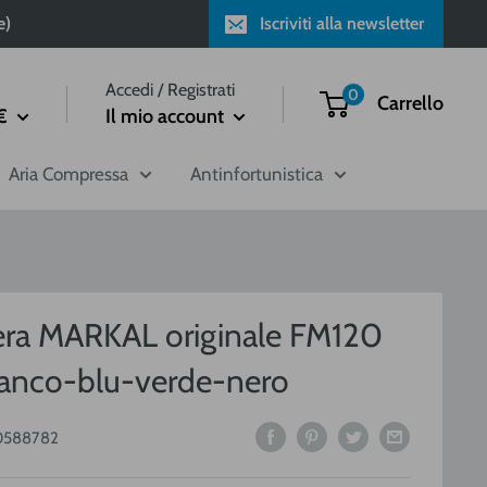
e)
Iscriviti alla newsletter
Accedi / Registrati
0
Carrello
€
Il mio account
Aria Compressa
Antinfortunistica
era MARKAL originale FM120
ianco-blu-verde-nero
0588782