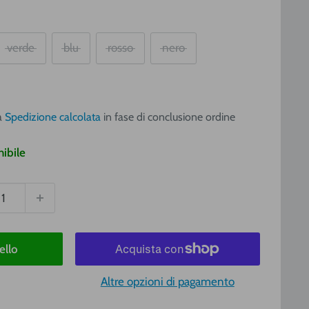
verde
blu
rosso
nero
o
a
a
Spedizione calcolata
in fase di conclusione ordine
ibile
ello
Altre opzioni di pagamento