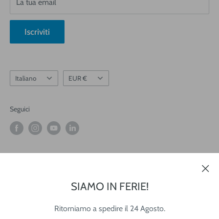
La tua email
Chi siamo
Blog
Iscriviti
Informativa Newsletter
Lingua
Valuta
Italiano
EUR €
Seguici
Accettiamo
SIAMO IN FERIE!
Ritorniamo a spedire il 24 Agosto.