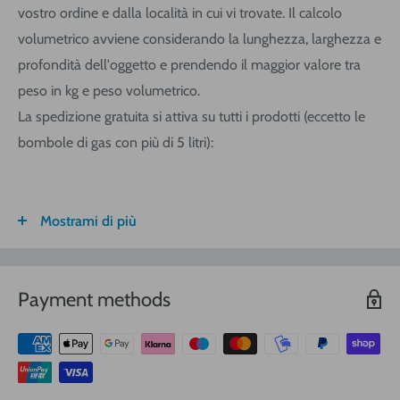
vostro ordine e dalla località in cui vi trovate. Il calcolo
volumetrico avviene considerando la lunghezza, larghezza e
profondità dell'oggetto e prendendo il maggior valore tra
peso in kg e peso volumetrico.
La spedizione gratuita si attiva su tutti i prodotti (eccetto le
bombole di gas con più di 5 litri):
Mostrami di più
FASCIA DI
ITALIA
CALABRIA/
SARDEGNA
PESO
SICILIA
VOLUMETRICO
Payment methods
3
€ 8,30
€ 9,20
€ 9,20
0-1 (kg o
m
)
3
€ 8,90
€ 10,40
€ 10,40
1-3
(kg o
m
)
3
€ 9,40
€ 12,00
€ 13,90
3-5
(kg o
m
)