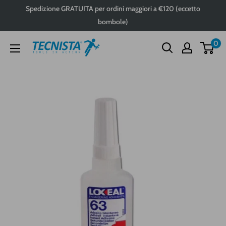
Passa
Spedizione GRATUITA per ordini maggiori a €120 (eccetto
al
bombole)
contenuto
0
Tecnista