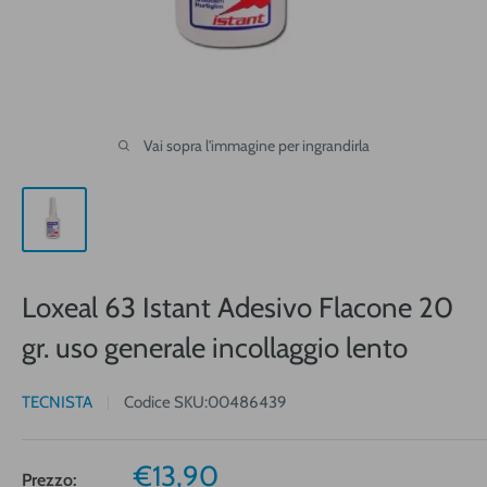
Vai sopra l'immagine per ingrandirla
Loxeal 63 Istant Adesivo Flacone 20
gr. uso generale incollaggio lento
TECNISTA
Codice SKU:
00486439
Prezzo
€13,90
Prezzo: