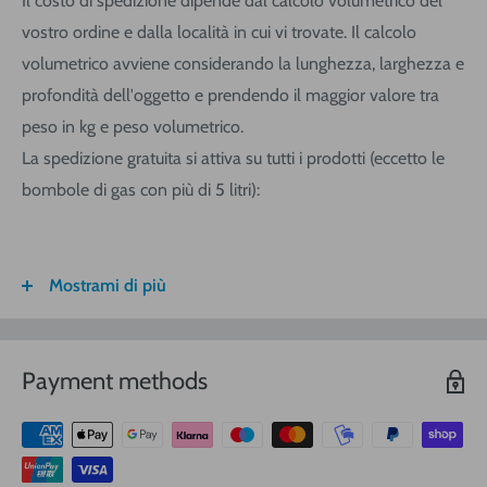
Il costo di spedizione dipende dal calcolo volumetrico del
vostro ordine e dalla località in cui vi trovate. Il calcolo
volumetrico avviene considerando la lunghezza, larghezza e
profondità dell'oggetto e prendendo il maggior valore tra
peso in kg e peso volumetrico.
La spedizione gratuita si attiva su tutti i prodotti (eccetto le
bombole di gas con più di 5 litri):
Mostrami di più
FASCIA DI
ITALIA
CALABRIA/
SARDEGNA
PESO
SICILIA
VOLUMETRICO
Payment methods
3
€ 8,30
€ 9,20
€ 9,20
0-1 (kg o
m
)
3
€ 8,90
€ 10,40
€ 10,40
1-3
(kg o
m
)
3
€ 9,40
€ 12,00
€ 13,90