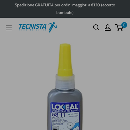
Passa
Spedizione GRATUITA per ordini maggiori a €120 (eccetto
al
bombole)
contenuto
0
Tecnista