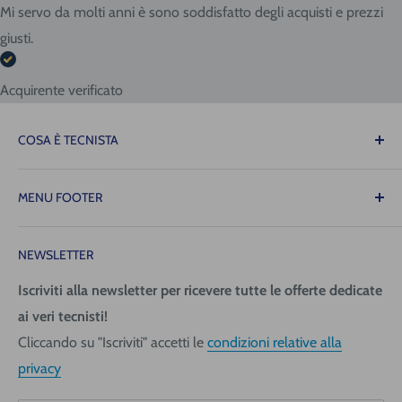
Mi servo da molti anni è sono soddisfatto degli acquisti e prezzi
giusti.
Acquirente verificato
COSA È TECNISTA
Il Tecnista ti offre la tranquillità di sapere che le
MENU FOOTER
attrezzature necessarie per il tuo lavoro saranno sempre
disponibili quando ne avrai bisogno, consentendoti di
Contattaci
operare con precisione, fluidità e senza intoppi!
NEWSLETTER
Spedizione (costi e tempi)
Pagamenti
Iscriviti alla newsletter per ricevere tutte le offerte dedicate
Tecnica San Giorgio Srl
ai veri tecnisti!
Richiedi fattura
Via Giovanni da Udine, 40
Cliccando su "Iscriviti" accetti le
condizioni relative alla
Informativa Privacy
33058 San Giorgio di Nogaro (UD)
privacy
Condizioni generali
Telefono +39 0431 621270