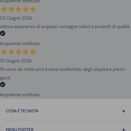
Acquirente verificato
02 Giugno 2026
ottima esperienza di acquisto consegne veloci e prodotti di qualità
Acquirente verificato
01 Giugno 2026
Mi servo da molti anni è sono soddisfatto degli acquisti e prezzi
giusti.
Acquirente verificato
COSA È TECNISTA
Il Tecnista ti offre la tranquillità di sapere che le
MENU FOOTER
attrezzature necessarie per il tuo lavoro saranno sempre