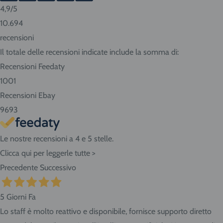
4,9
/5
Consigliamo sempre di contattarci prima di effettuare la
10.694
prenotazione per conoscere in anticipo i tempi di consegna.
recensioni
Se abiti nella nostra zona ritira i prodotti direttamente
Il totale delle recensioni indicate include la somma di:
presso il negozio! Seleziona "Ritiro" al momento del
Recensioni Feedaty
checkout dell'ordine e vieni in Via Giovanni da Udine, 40 -
1001
San Giorgio di Nogaro (UD) 33058.
Recensioni Ebay
9693
Le nostre recensioni a 4 e 5 stelle.
Clicca qui per leggerle tutte >
Precedente
Successivo
5 Giorni Fa
Lo staff è molto reattivo e disponibile, fornisce supporto diretto