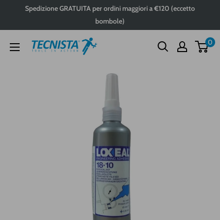
Passa
Spedizione GRATUITA per ordini maggiori a €120 (eccetto
al
bombole)
contenuto
0
Tecnista