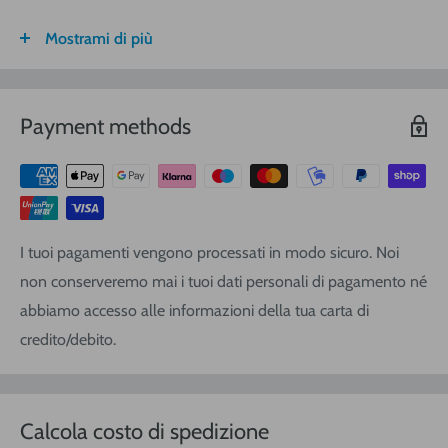
Mostrami di più
FASCIA DI
ITALIA
CALABRIA/
SARDEGNA
PESO
SICILIA
VOLUMETRICO
Payment methods
3
€ 8,30
€ 9,20
€ 9,20
0-1 (kg o
m
)
3
€ 8,90
€ 10,40
€ 10,40
1-3
(kg o
m
)
3
€ 9,40
€ 12,00
€ 13,90
3-5
(kg o
m
)
I tuoi pagamenti vengono processati in modo sicuro. Noi
3
€ 11,25
€ 14,20
€ 17,10
5-10
(kg o
m
)
non conserveremo mai i tuoi dati personali di pagamento né
3
€ 16,20
€ 19,00
€ 22,80
10-20
(kg o
m
)
abbiamo accesso alle informazioni della tua carta di
3
credito/debito.
€ 21,80
€ 25,60
€ 28,50
20-30
(kg o
m
)
Ordine sopra i
Gratis
Gratis
Gratis
€ 120,00
Calcola costo di spedizione