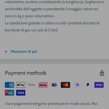
volumetrico avviene considerando la lunghezza, larghezza e
profondità dell'oggetto e prendendo il maggior valore tra
peso in kg e peso volumetrico.
La spedizione gratuita si attiva su tutti i prodotti (eccetto le
bombole di gas con più di 5 litri):
Mostrami di più
FASCIA DI
ITALIA
CALABRIA/
SARDEGNA
PESO
SICILIA
VOLUMETRICO
Payment methods
3
€ 8,30
€ 9,20
€ 9,20
0-1 (kg o
m
)
3
€ 8,90
€ 10,40
€ 10,40
1-3
(kg o
m
)
3
€ 9,40
€ 12,00
€ 13,90
3-5
(kg o
m
)
I tuoi pagamenti vengono processati in modo sicuro. Noi
3
€ 11,25
€ 14,20
€ 17,10
5-10
(kg o
m
)