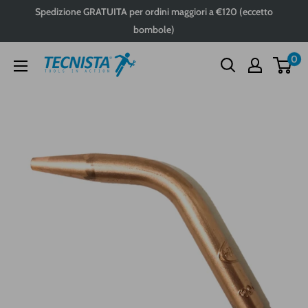
Passa
Spedizione GRATUITA per ordini maggiori a €120 (eccetto
al
bombole)
contenuto
0
Tecnista