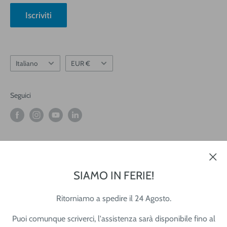
Blog
Iscriviti
Informativa Newsletter
Lingua
Valuta
Italiano
EUR €
Seguici
Accettiamo
SIAMO IN FERIE!
Ritorniamo a spedire il 24 Agosto.
© 2026 Tecnista
Puoi comunque scriverci, l'assistenza sarà disponibile fino al