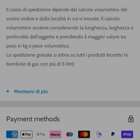
Il costo di spedizione dipende dal calcolo volumetrico del
vostro ordine e dalla località in cui vi trovate. Il calcolo
volumetrico avviene considerando la lunghezza, larghezza e
profondità dell'oggetto e prendendo il maggior valore tra
peso in kg e peso volumetrico.
La spedizione gratuita si attiva su tutti i prodotti (eccetto le
bombole di gas con più di 5 litri):
Mostrami di più
FASCIA DI
ITALIA
CALABRIA/
SARDEGNA
PESO
SICILIA
VOLUMETRICO
Payment methods
3
€ 8,30
€ 9,20
€ 9,20
0-1 (kg o
m
)
3
€ 8,90
€ 10,40
€ 10,40
1-3
(kg o
m
)