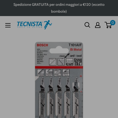
Passa
Spedizione GRATUITA per ordini maggiori a €120 (eccetto
al
bombole)
contenuto
0
Tecnista