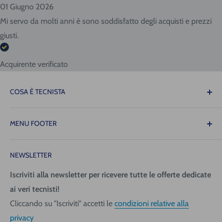
01 Giugno 2026
Mi servo da molti anni è sono soddisfatto degli acquisti e prezzi
giusti.
Acquirente verificato
COSA È TECNISTA
Il Tecnista ti offre la tranquillità di sapere che le
MENU FOOTER
attrezzature necessarie per il tuo lavoro saranno sempre
disponibili quando ne avrai bisogno, consentendoti di
Contattaci
operare con precisione, fluidità e senza intoppi!
NEWSLETTER
Spedizione (costi e tempi)
Pagamenti
Iscriviti alla newsletter per ricevere tutte le offerte dedicate
Tecnica San Giorgio Srl
ai veri tecnisti!
Richiedi fattura
Via Giovanni da Udine, 40
Cliccando su "Iscriviti" accetti le
condizioni relative alla
Informativa Privacy
33058 San Giorgio di Nogaro (UD)
privacy