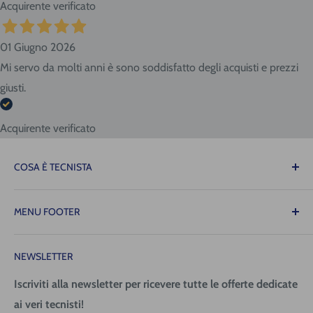
Acquirente verificato
01 Giugno 2026
Mi servo da molti anni è sono soddisfatto degli acquisti e prezzi
giusti.
Acquirente verificato
COSA È TECNISTA
Il Tecnista ti offre la tranquillità di sapere che le
MENU FOOTER
attrezzature necessarie per il tuo lavoro saranno sempre
disponibili quando ne avrai bisogno, consentendoti di
Contattaci
operare con precisione, fluidità e senza intoppi!
NEWSLETTER
Spedizione (costi e tempi)
Pagamenti
Iscriviti alla newsletter per ricevere tutte le offerte dedicate
Tecnica San Giorgio Srl
ai veri tecnisti!
Richiedi fattura