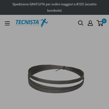
Passa
Spedizione GRATUITA per ordini maggiori a €120 (eccetto
al
bombole)
contenuto
0
Tecnista