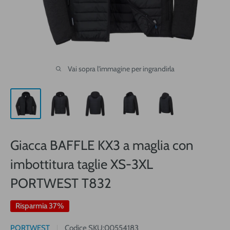
Vai sopra l'immagine per ingrandirla
Giacca BAFFLE KX3 a maglia con
imbottitura taglie XS-3XL
PORTWEST T832
Risparmia 37%
PORTWEST
Codice SKU:
00554183