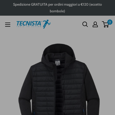
Passa
Spedizione GRATUITA per ordini maggiori a €120 (eccetto
al
bombole)
contenuto
0
Tecnista