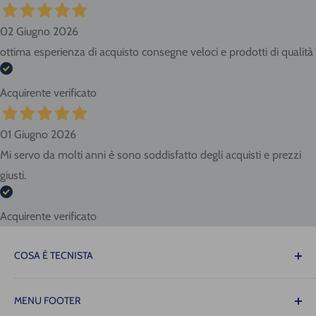
02 Giugno 2026
ottima esperienza di acquisto consegne veloci e prodotti di qualità
Acquirente verificato
01 Giugno 2026
Mi servo da molti anni è sono soddisfatto degli acquisti e prezzi
giusti.
Acquirente verificato
COSA È TECNISTA
Il Tecnista ti offre la tranquillità di sapere che le
MENU FOOTER
attrezzature necessarie per il tuo lavoro saranno sempre