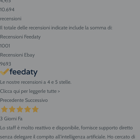
4,9
/5
Consigliamo sempre di contattarci prima di effettuare la
10.694
prenotazione per conoscere in anticipo i tempi di consegna.
recensioni
Se abiti nella nostra zona ritira i prodotti direttamente
Il totale delle recensioni indicate include la somma di:
presso il negozio! Seleziona "Ritiro" al momento del
Recensioni Feedaty
checkout dell'ordine e vieni in Via Giovanni da Udine, 40 -
1001
San Giorgio di Nogaro (UD) 33058.
Recensioni Ebay
9693
Le nostre recensioni a 4 e 5 stelle.
Clicca qui per leggerle tutte >
Precedente
Successivo
3 Giorni Fa
Lo staff è molto reattivo e disponibile, fornisce supporto diretto
senza delegare il compito all'intelligenza artificiale. Ho cercato di