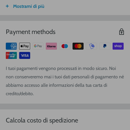
Mostrami di più
FASCIA DI
ITALIA
CALABRIA/
SARDEGNA
PESO
SICILIA
VOLUMETRICO
Payment methods
3
€ 8,30
€ 9,20
€ 9,20
0-1 (kg o
m
)
3
€ 8,90
€ 10,40
€ 10,40
1-3
(kg o
m
)
3
€ 9,40
€ 12,00
€ 13,90
3-5
(kg o
m
)
I tuoi pagamenti vengono processati in modo sicuro. Noi
3
€ 11,25
€ 14,20
€ 17,10
5-10
(kg o
m
)
non conserveremo mai i tuoi dati personali di pagamento né
3
€ 16,20
€ 19,00
€ 22,80
10-20
(kg o
m
)
abbiamo accesso alle informazioni della tua carta di
3
credito/debito.
€ 21,80
€ 25,60
€ 28,50
20-30
(kg o
m
)
Ordine sopra i
Gratis
Gratis
Gratis
€ 120,00
Calcola costo di spedizione