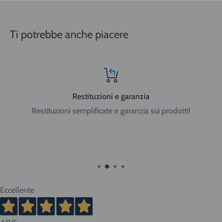
Nord-Centro: Friuli Venezia Giulia, Veneto, Trentino Alto
Adige, Lombardia, Emilia Romagna, Piemonte, Liguria, Val
Ti potrebbe anche piacere
d'Aosta, Toscana, Marche, Umbria, Lazio, Abruzzo.
Sud: Molise, Campania, Basilicata, Puglia, Calabria
Restituzioni e garanzia
Restituzioni semplificate e garanzia sui prodotti!
Isole: Sicilia, Sardegna.
ATTENZIONE:
nel caso di acquisto di bombole di gas
ricaricabili da 5 e 14 litri o bombole usa e getta da 14 litri la
spedizione viene effettuata in ADR per merci pericolose con
trasportatore Cesped Rhenus SpA e i tempi di consegna
vanno dai 2 ai 10 giorni lavorativi. Tempi più brevi per Nord
Eccellente
Italia, tempi più lunghi per Sud e isole.