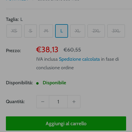
Taglia:
L
XS
S
M
L
XL
2XL
3XL
Prezzo
€38,13
Prezzo
€60,55
Prezzo:
vendita
IVA inclusa
Spedizione calcolata
in fase di
conclusione ordine
Disponibilità:
Disponibile
Quantità:
Aggiungi al carrello