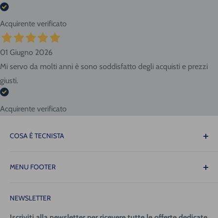
Acquirente verificato
01 Giugno 2026
Mi servo da molti anni è sono soddisfatto degli acquisti e prezzi
giusti.
Acquirente verificato
COSA È TECNISTA
Il Tecnista ti offre la tranquillità di sapere che le
MENU FOOTER
attrezzature necessarie per il tuo lavoro saranno sempre
disponibili quando ne avrai bisogno, consentendoti di
Contattaci
operare con precisione, fluidità e senza intoppi!
NEWSLETTER
Spedizione (costi e tempi)
Pagamenti
Iscriviti alla newsletter per ricevere tutte le offerte dedicate