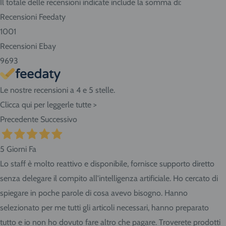
Il totale delle recensioni indicate include la somma di:
presso il negozio! Seleziona "Ritiro" al momento del
Recensioni Feedaty
checkout dell'ordine e vieni in Via Giovanni da Udine, 40 -
1001
San Giorgio di Nogaro (UD) 33058.
Recensioni Ebay
9693
Le nostre recensioni a 4 e 5 stelle.
Clicca qui per leggerle tutte >
Precedente
Successivo
5 Giorni Fa
Lo staff è molto reattivo e disponibile, fornisce supporto diretto
senza delegare il compito all'intelligenza artificiale. Ho cercato di
spiegare in poche parole di cosa avevo bisogno. Hanno
selezionato per me tutti gli articoli necessari, hanno preparato
tutto e io non ho dovuto fare altro che pagare. Troverete prodotti