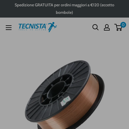
Passa
Spedizione GRATUITA per ordini maggiori a €120 (eccetto
al
bombole)
contenuto
0
Tecnista