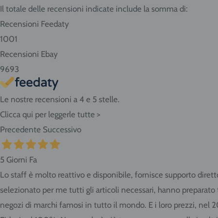
Il totale delle recensioni indicate include la somma di:
conoscere in anticipo i tempi di consegna.
Recensioni Feedaty
Se abiti nella nostra zona ritira i prodotti direttamen
1001
Seleziona "Ritiro" al momento del checkout dell'ordin
Recensioni Ebay
Giovanni da Udine, 40 - San Giorgio di Nogaro (UD)
9693
Le nostre recensioni a 4 e 5 stelle.
Clicca qui per leggerle tutte >
Precedente
Successivo
5 Giorni Fa
Lo staff è molto reattivo e disponibile, fornisce supporto diret
selezionato per me tutti gli articoli necessari, hanno preparat
negozi di marchi famosi in tutto il mondo. E i loro prezzi, nel 