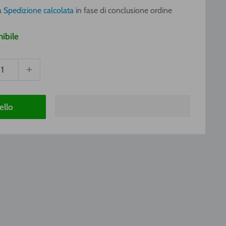
a
a
Spedizione calcolata
in fase di conclusione ordine
ibile
ello