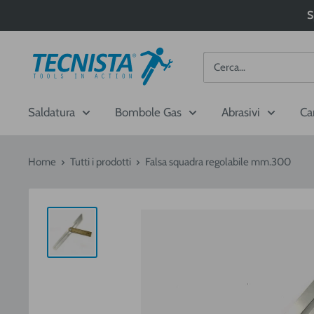
Passa
S
al
contenuto
Tecnista
Saldatura
Bombole Gas
Abrasivi
Ca
Home
Tutti i prodotti
Falsa squadra regolabile mm.300