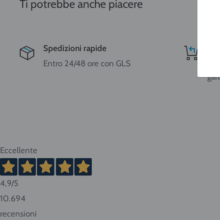
Ti potrebbe anche piacere
Nord-Centro: Friuli Venezia Giulia, Veneto, Trentino Alto Adi
Spedizioni rapide
Res
Romagna, Piemonte, Liguria, Val d'Aosta, Toscana, Marche, U
Entro 24/48 ore con GLS
Res
gar
Sud: Molise, Campania, Basilicata, Puglia, Calabria
Isole: Sicilia, Sardegna.
ATTENZIONE:
nel caso di acquisto di bombole di gas ri
Eccellente
o bombole usa e getta da 14 litri la spedizione viene
merci pericolose con trasportatore Cesped Rhenus S
vanno dai 2 ai 10 giorni lavorativi. Tempi più brevi pe
4,9
/5
lunghi per Sud e isole.
10.694
recensioni
Consigliamo sempre di contattarci prima di effettuar