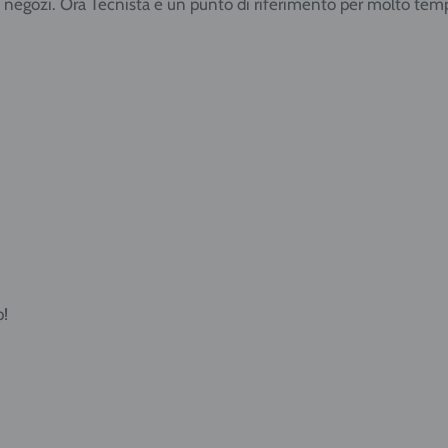
i negozi. Ora Tecnista è un punto di riferimento per molto tem
p!