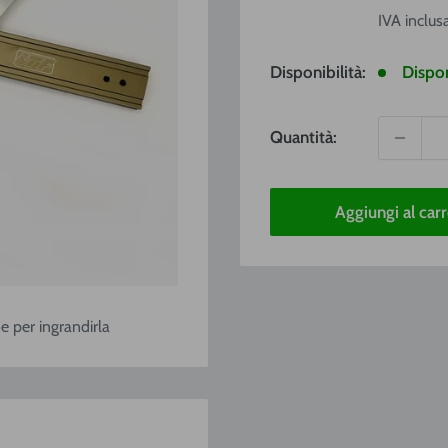
vendit
IVA inclus
Disponibilità:
Dispon
Quantità:
Aggiungi al carr
e per ingrandirla