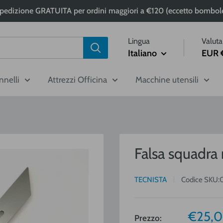
pedizione GRATUITA per ordini maggiori a €120 (eccetto bombol
Lingua
Valuta
Italiano
EUR 
nnelli
Attrezzi Officina
Macchine utensili
Falsa squadra
TECNISTA
Codice SKU:
Prezz
€25,
Prezzo: