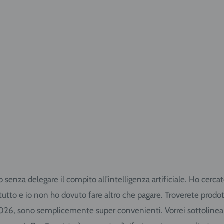
te presso il negozio!
e e vieni in Via
 33058.
to senza delegare il compito all'intelligenza artificiale. Ho cer
o tutto e io non ho dovuto fare altro che pagare. Troverete pro
2026, sono semplicemente super convenienti. Vorrei sottolineare 