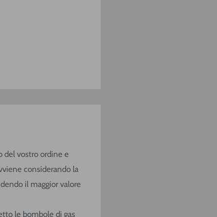
o del vostro ordine e
o avviene considerando la
ndendo il maggior valore
ccetto le bombole di gas