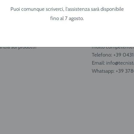
Puoi comunque scriverci, l'assistenza sarà disponibile
fino al 7 agosto.
ge, Lombardia, Emilia
tituzioni e garanzia
Supporto tecnico
mbria, Lazio, Abruzzo.
tituzioni semplificate e
Il nostro staff è pi
anzia sui prodotti!
molto competente!
Telefono: +39 043
Email: info@tecnista
Whatsapp: +39 37
caricabili da 5 e 14 litri
 effettuata in ADR per
pA e i tempi di consegna
r Nord Italia, tempi più
e la prenotazione per