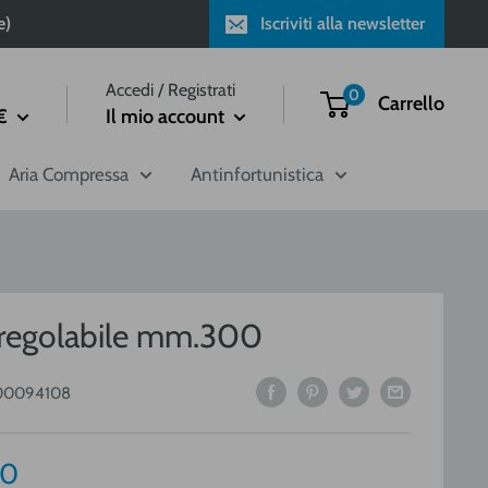
e)
Iscriviti alla newsletter
Accedi / Registrati
0
Carrello
€
Il mio account
Aria Compressa
Antinfortunistica
 regolabile mm.300
00094108
o
00