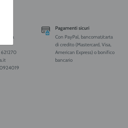
Pagamenti sicuri
ccolo ma
Con PayPal, bancomat/carta
di credito (Mastercard, Visa,
1 621270
American Express) o bonifico
.it
bancario
80924019