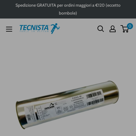
Passa
Spedizione GRATUITA per ordini maggiori a €120 (eccetto
al
bombole)
contenuto
0
Tecnista