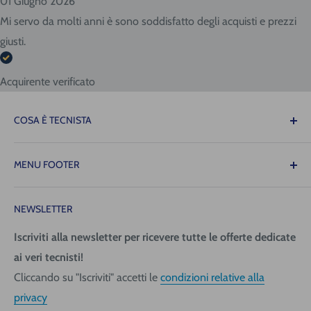
01 Giugno 2026
Mi servo da molti anni è sono soddisfatto degli acquisti e prezzi
giusti.
Acquirente verificato
COSA È TECNISTA
Il Tecnista ti offre la tranquillità di sapere che le
MENU FOOTER
attrezzature necessarie per il tuo lavoro saranno sempre
disponibili quando ne avrai bisogno, consentendoti di
Contattaci
operare con precisione, fluidità e senza intoppi!
NEWSLETTER
Spedizione (costi e tempi)
Pagamenti
Iscriviti alla newsletter per ricevere tutte le offerte dedicate
Tecnica San Giorgio Srl
ai veri tecnisti!
Richiedi fattura
Via Giovanni da Udine, 40
Cliccando su "Iscriviti" accetti le
condizioni relative alla
Informativa Privacy
33058 San Giorgio di Nogaro (UD)
privacy
Condizioni generali
Telefono +39 0431 621270