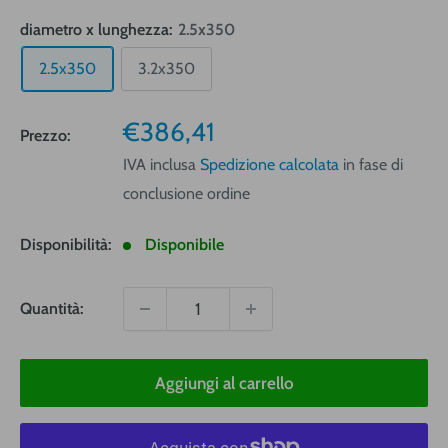
diametro x lunghezza:
2.5x350
2.5x350
3.2x350
Prezzo
€386,41
Prezzo:
vendita
IVA inclusa
Spedizione calcolata
in fase di
conclusione ordine
Disponibilità:
Disponibile
Quantità:
Aggiungi al carrello