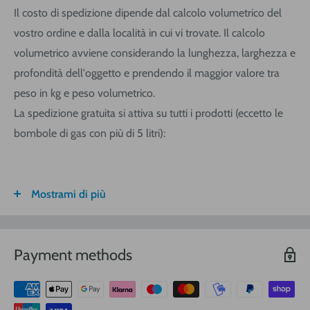
Il costo di spedizione dipende dal calcolo volumetrico del
vostro ordine e dalla località in cui vi trovate. Il calcolo
volumetrico avviene considerando la lunghezza, larghezza e
profondità dell'oggetto e prendendo il maggior valore tra
peso in kg e peso volumetrico.
La spedizione gratuita si attiva su tutti i prodotti (eccetto le
bombole di gas con più di 5 litri):
Mostrami di più
FASCIA DI
ITALIA
CALABRIA/
SARDEGNA
PESO
SICILIA
VOLUMETRICO
Payment methods
3
€ 8,30
€ 9,20
€ 9,20
0-1 (kg o
m
)
3
€ 8,90
€ 10,40
€ 10,40
1-3
(kg o
m
)