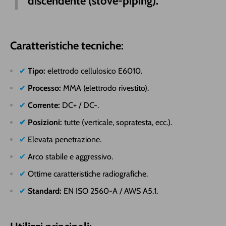
discendente (stove-piping).
Caratteristiche tecniche:
✔
Tipo:
elettrodo cellulosico E6010.
✔
Processo:
MMA (elettrodo rivestito).
✔
Corrente:
DC+ / DC-.
✔
Posizioni:
tutte (verticale, sopratesta, ecc.).
✔
Elevata penetrazione.
✔
Arco stabile e aggressivo.
✔
Ottime caratteristiche radiografiche.
✔
Standard:
EN ISO 2560-A / AWS A5.1.