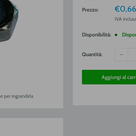
Prezz
€0,6
Prezzo:
vendit
IVA inclus
Disponibilità:
Dispon
Quantità:
Aggiungi al carr
e per ingrandirla