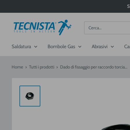
Passa
S
al
contenuto
Tecnista
Saldatura
Bombole Gas
Abrasivi
Ca
Home
Tutti i prodotti
Dado di fissaggio per raccordo torcia...