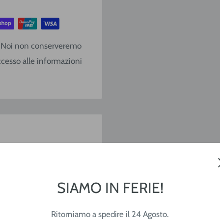
€ 10,40
€ 13,90
o. Noi non conserveremo
€ 17,10
ccesso alle informazioni
€ 22,80
€ 28,50
Gratis
e (lavorative) dal
CAP
SIAMO IN FERIE!
8 ore lavorative dal
o del pacco viene sempre
Ritorniamo a spedire il 24 Agosto.