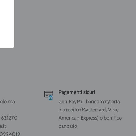
Pagamenti sicuri
ccolo ma
Con PayPal, bancomat/carta
di credito (Mastercard, Visa,
1 621270
American Express) o bonifico
.it
bancario
80924019