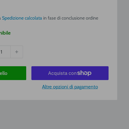
o
6
a
a
Spedizione calcolata
in fase di conclusione ordine
ibile
ello
Altre opzioni di pagamento