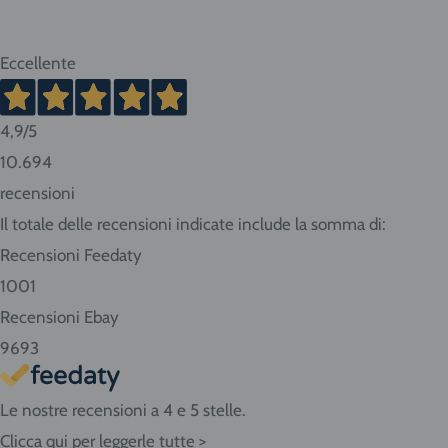
ATTENZIONE:
nel caso di acquisto di bombole di gas ri
Eccellente
o bombole usa e getta da 14 litri la spedizione viene
merci pericolose con trasportatore Cesped Rhenus S
vanno dai 2 ai 10 giorni lavorativi. Tempi più brevi pe
4,9
/5
lunghi per Sud e isole.
10.694
recensioni
Consigliamo sempre di contattarci prima di effettuar
Il totale delle recensioni indicate include la somma di:
conoscere in anticipo i tempi di consegna.
Recensioni Feedaty
Se abiti nella nostra zona ritira i prodotti direttamen
1001
Seleziona "Ritiro" al momento del checkout dell'ordin
Recensioni Ebay
Giovanni da Udine, 40 - San Giorgio di Nogaro (UD)
9693
Le nostre recensioni a 4 e 5 stelle.
Clicca qui per leggerle tutte >