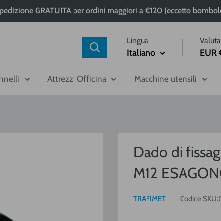
pedizione GRATUITA per ordini maggiori a €120 (eccetto bombol
Lingua
Valuta
Italiano
EUR 
nnelli
Attrezzi Officina
Macchine utensili
Dado di fissag
M12 ESAGON
TRAFIMET
Codice SKU: