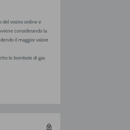
o del vostro ordine e
o avviene considerando la
ndendo il maggior valore
ccetto le bombole di gas
/
SARDEGNA
€ 9,20