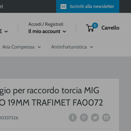
e)
Iscriviti alla newsletter
Accedi / Registrati
0
Carrello
€
Il mio account
Aria Compressa
Antinfortunistica
gio per raccordo torcia MIG
O 19MM TRAFIMET FA0072
00337526