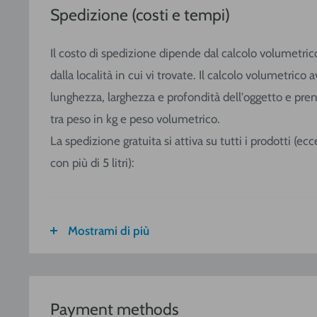
Spedizione (costi e tempi)
Il costo di spedizione dipende dal calcolo volumetric
dalla località in cui vi trovate. Il calcolo volumetric
lunghezza, larghezza e profondità dell'oggetto e pre
tra peso in kg e peso volumetrico.
La spedizione gratuita si attiva su tutti i prodotti (e
con più di 5 litri):
Mostrami di più
FASCIA DI
ITALIA
CALABRIA
PESO
SICILIA
VOLUMETRICO
Payment methods
3
€ 8,30
€ 9,20
0-1 (kg o
m
)