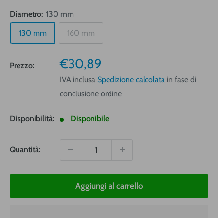
Diametro:
130 mm
130 mm
160 mm
Prezzo
€30,89
Prezzo:
vendita
IVA inclusa
Spedizione calcolata
in fase di
conclusione ordine
Disponibilità:
Disponibile
Quantità:
Aggiungi al carrello