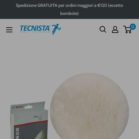
Passa
Spedizione GRATUITA per ordini maggiori a €120 (eccetto
al
bombole)
contenuto
0
Tecnista