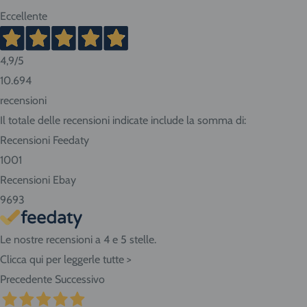
vanno dai 2 ai 10 giorni lavorativi. Tempi più brevi per Nord
Eccellente
Italia, tempi più lunghi per Sud e isole.
4,9
/5
Consigliamo sempre di contattarci prima di effettuare la
10.694
prenotazione per conoscere in anticipo i tempi di consegna.
recensioni
Se abiti nella nostra zona ritira i prodotti direttamente
Il totale delle recensioni indicate include la somma di:
presso il negozio! Seleziona "Ritiro" al momento del
Recensioni Feedaty
checkout dell'ordine e vieni in Via Giovanni da Udine, 40 -
1001
San Giorgio di Nogaro (UD) 33058.
Recensioni Ebay
9693
Le nostre recensioni a 4 e 5 stelle.
Clicca qui per leggerle tutte >
Precedente
Successivo