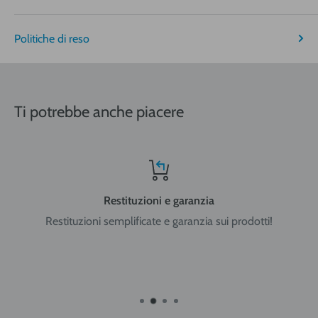
€ 19,95
€ 30,90
€ 40,95
Bombole sopra 5 litri
Politiche di reso
Nord-Centro: Friuli Venezia Giulia, Veneto, Trentino Alto
Adige, Lombardia, Emilia Romagna, Piemonte, Liguria, Val
Ti potrebbe anche piacere
d'Aosta, Toscana, Marche, Umbria, Lazio, Abruzzo.
Sud: Molise, Campania, Basilicata, Puglia, Calabria
Restituzioni e garanzia
Restituzioni semplificate e garanzia sui prodotti!
Isole: Sicilia, Sardegna.
ATTENZIONE:
nel caso di acquisto di bombole di gas
ricaricabili da 5 e 14 litri o bombole usa e getta da 14 litri la
spedizione viene effettuata in ADR per merci pericolose con
trasportatore Cesped Rhenus SpA e i tempi di consegna