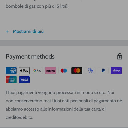
bombole di gas con più di 5 litri):
Mostrami di più
FASCIA DI
ITALIA
CALABRIA/
SARDEGNA
PESO
SICILIA
VOLUMETRICO
Payment methods
3
€ 8,30
€ 9,20
€ 9,20
0-1 (kg o
m
)
3
€ 8,90
€ 10,40
€ 10,40
1-3
(kg o
m
)
3
€ 9,40
€ 12,00
€ 13,90
3-5
(kg o
m
)
I tuoi pagamenti vengono processati in modo sicuro. Noi
3
€ 11,25
€ 14,20
€ 17,10
5-10
(kg o
m
)
non conserveremo mai i tuoi dati personali di pagamento né
3
€ 16,20
€ 19,00
€ 22,80
10-20
(kg o
m
)
abbiamo accesso alle informazioni della tua carta di
3
credito/debito.
€ 21,80
€ 25,60
€ 28,50
20-30
(kg o
m
)