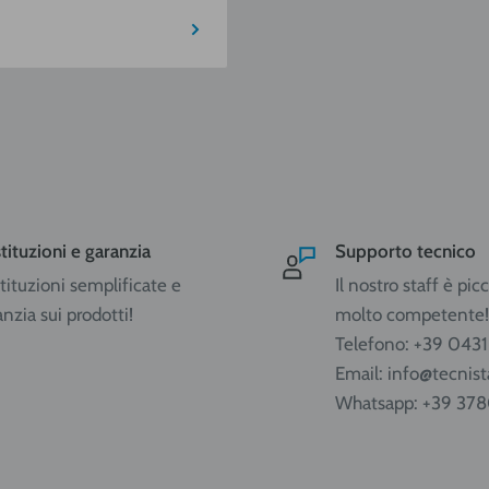
SUD
ISOLE
€ 30,90
€ 40,95
ge, Lombardia, Emilia
tituzioni e garanzia
Supporto tecnico
mbria, Lazio, Abruzzo.
tituzioni semplificate e
Il nostro staff è pi
anzia sui prodotti!
molto competente!
Telefono: +39 043
Email: info@tecnista
Whatsapp: +39 37
caricabili da 5 e 14 litri
 effettuata in ADR per