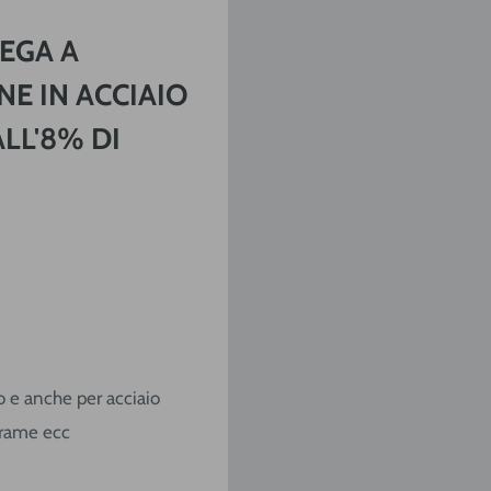
EGA A
E IN ACCIAIO
LL'8% DI
ro e anche per acciaio
 rame ecc