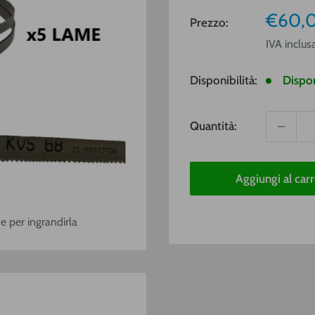
Prezz
€60,0
Prezzo:
vendit
IVA inclus
Disponibilità:
Dispon
Quantità:
Aggiungi al carr
e per ingrandirla