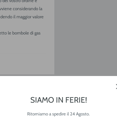
o del vostro ordine e
o avviene considerando la
ndendo il maggior valore
ccetto le bombole di gas
/
SARDEGNA
€ 9,20
SIAMO IN FERIE!
€ 10,40
Ritorniamo a spedire il 24 Agosto.
€ 13,90