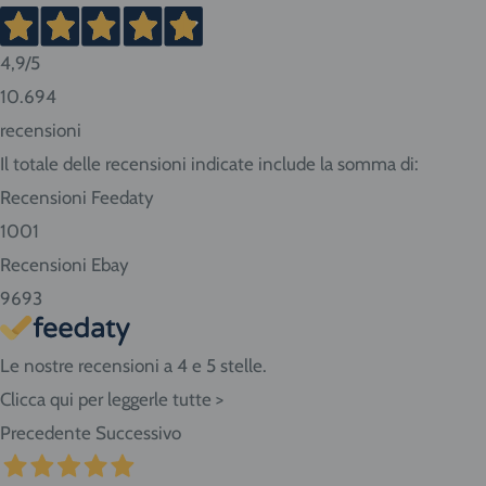
merci pericolose con trasportatore Cesped Rhenus S
vanno dai 2 ai 10 giorni lavorativi. Tempi più brevi pe
4,9
/5
lunghi per Sud e isole.
10.694
recensioni
Consigliamo sempre di contattarci prima di effettuar
Il totale delle recensioni indicate include la somma di:
conoscere in anticipo i tempi di consegna.
Recensioni Feedaty
Se abiti nella nostra zona ritira i prodotti direttamen
1001
Seleziona "Ritiro" al momento del checkout dell'ordin
Recensioni Ebay
Giovanni da Udine, 40 - San Giorgio di Nogaro (UD)
9693
Le nostre recensioni a 4 e 5 stelle.
Clicca qui per leggerle tutte >
Precedente
Successivo