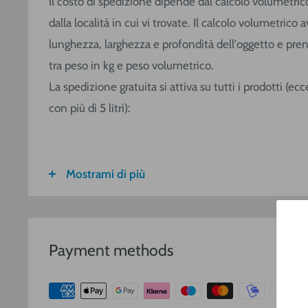
Il costo di spedizione dipende dal calcolo volumetric
dalla località in cui vi trovate. Il calcolo volumetric
lunghezza, larghezza e profondità dell'oggetto e pre
tra peso in kg e peso volumetrico.
La spedizione gratuita si attiva su tutti i prodotti (e
con più di 5 litri):
Mostrami di più
FASCIA DI
ITALIA
CALABRIA
PESO
SICILIA
VOLUMETRICO
Payment methods
3
€ 8,30
€ 9,20
0-1 (kg o
m
)
3
€ 8,90
€ 10,40
1-3
(kg o
m
)
3
€ 9,40
€ 12,00