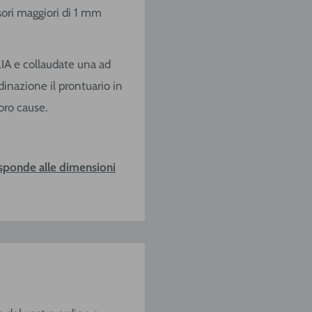
sori maggiori di 1 mm
LIA e collaudate una ad
rdinazione il prontuario in
loro cause.
isponde alle dimensioni