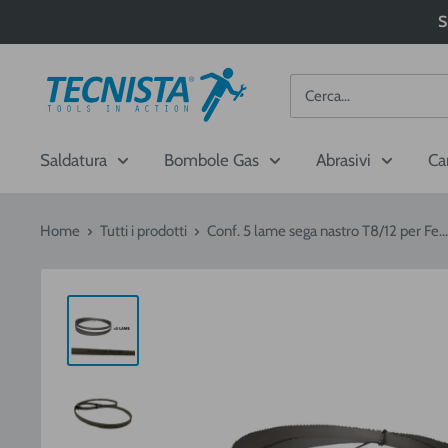
Passa
S
al
contenuto
Tecnista
Saldatura
Bombole Gas
Abrasivi
Ca
Home
Tutti i prodotti
Conf. 5 lame sega nastro T8/12 per Fe...