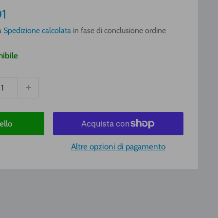
o
1
a
a
Spedizione calcolata
in fase di conclusione ordine
ibile
ello
Altre opzioni di pagamento