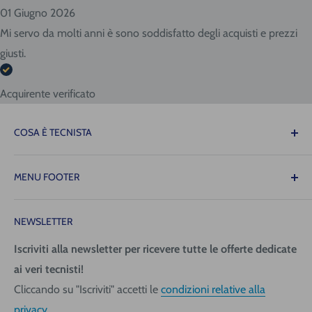
01 Giugno 2026
Mi servo da molti anni è sono soddisfatto degli acquisti e prezzi
giusti.
Acquirente verificato
COSA È TECNISTA
Il Tecnista ti offre la tranquillità di sapere che le
MENU FOOTER
attrezzature necessarie per il tuo lavoro saranno sempre
disponibili quando ne avrai bisogno, consentendoti di
Contattaci
operare con precisione, fluidità e senza intoppi!
NEWSLETTER
Spedizione (costi e tempi)
Pagamenti
Iscriviti alla newsletter per ricevere tutte le offerte dedicate
Tecnica San Giorgio Srl
ai veri tecnisti!
Richiedi fattura
Via Giovanni da Udine, 40
Cliccando su "Iscriviti" accetti le
condizioni relative alla
Informativa Privacy
33058 San Giorgio di Nogaro (UD)
privacy