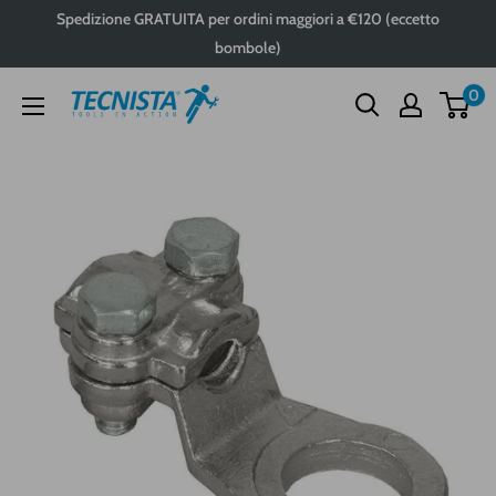
Passa
Spedizione GRATUITA per ordini maggiori a €120 (eccetto
al
bombole)
contenuto
0
Tecnista