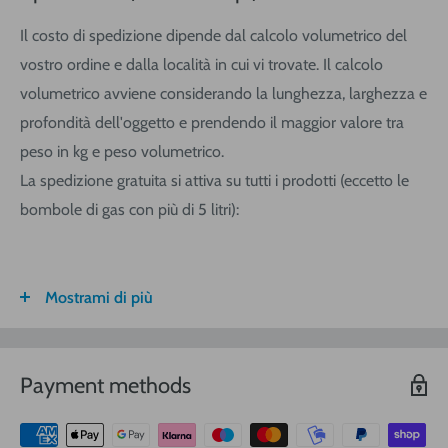
Il costo di spedizione dipende dal calcolo volumetrico del
vostro ordine e dalla località in cui vi trovate. Il calcolo
volumetrico avviene considerando la lunghezza, larghezza e
profondità dell'oggetto e prendendo il maggior valore tra
peso in kg e peso volumetrico.
La spedizione gratuita si attiva su tutti i prodotti (eccetto le
bombole di gas con più di 5 litri):
Mostrami di più
FASCIA DI
ITALIA
CALABRIA/
SARDEGNA
PESO
SICILIA
VOLUMETRICO
Payment methods
3
€ 8,30
€ 9,20
€ 9,20
0-1 (kg o
m
)
3
€ 8,90
€ 10,40
€ 10,40
1-3
(kg o
m
)