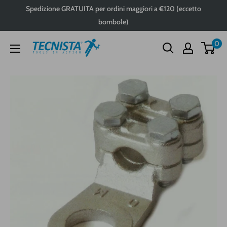
Passa
Spedizione GRATUITA per ordini maggiori a €120 (eccetto
al
bombole)
contenuto
0
Tecnista