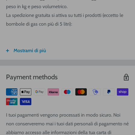
peso in kg e peso volumetrico.
La spedizione gratuita si attiva su tutti i prodotti (eccetto le
bombole di gas con più di 5 litri):
Mostrami di più
FASCIA DI
ITALIA
CALABRIA/
SARDEGNA
PESO
SICILIA
VOLUMETRICO
Payment methods
3
€ 8,30
€ 9,20
€ 9,20
0-1 (kg o
m
)
3
€ 8,90
€ 10,40
€ 10,40
1-3
(kg o
m
)
3
€ 9,40
€ 12,00
€ 13,90
3-5
(kg o
m
)
I tuoi pagamenti vengono processati in modo sicuro. Noi
3
€ 11,25
€ 14,20
€ 17,10
5-10
(kg o
m
)
non conserveremo mai i tuoi dati personali di pagamento né
3
€ 16,20
€ 19,00
€ 22,80
10-20
(kg o
m
)
abbiamo accesso alle informazioni della tua carta di