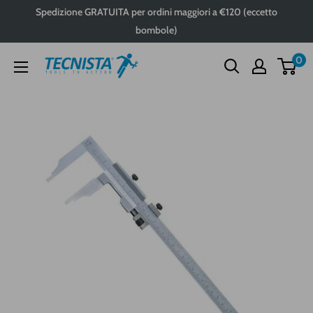
Passa
Spedizione GRATUITA per ordini maggiori a €120 (eccetto
al
bombole)
contenuto
0
Tecnista