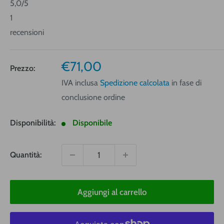
5,0
/5
1
recensioni
Prezzo
€71,00
Prezzo:
vendita
IVA inclusa
Spedizione calcolata
in fase di
conclusione ordine
Disponibilità:
Disponibile
Quantità:
Aggiungi al carrello