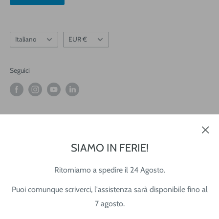
Informativa Newsletter
Lingua
Valuta
Italiano
EUR €
Seguici
Accettiamo
SIAMO IN FERIE!
Ritorniamo a spedire il 24 Agosto.
© 2026 Tecnista
Puoi comunque scriverci, l'assistenza sarà disponibile fino al
Partita IVA: 02345760306
7 agosto.