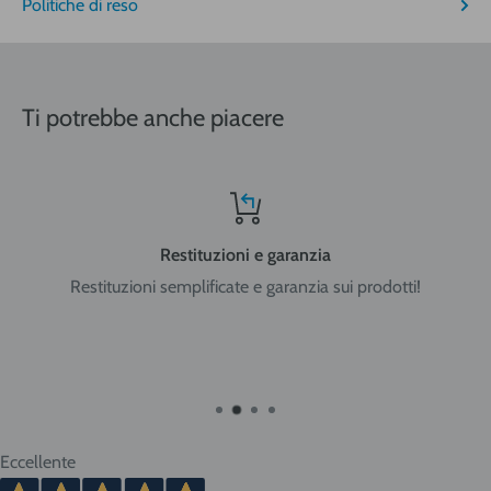
Politiche di reso
Nord-Centro: Friuli Venezia Giulia, Veneto, Trentino Alto
Adige, Lombardia, Emilia Romagna, Piemonte, Liguria, Val
Ti potrebbe anche piacere
d'Aosta, Toscana, Marche, Umbria, Lazio, Abruzzo.
Sud: Molise, Campania, Basilicata, Puglia, Calabria
Restituzioni e garanzia
Restituzioni semplificate e garanzia sui prodotti!
Isole: Sicilia, Sardegna.
ATTENZIONE:
nel caso di acquisto di bombole di gas
ricaricabili da 5 e 14 litri o bombole usa e getta da 14 litri la
spedizione viene effettuata in ADR per merci pericolose con
trasportatore Cesped Rhenus SpA e i tempi di consegna
vanno dai 2 ai 10 giorni lavorativi. Tempi più brevi per Nord
Eccellente
Italia, tempi più lunghi per Sud e isole.