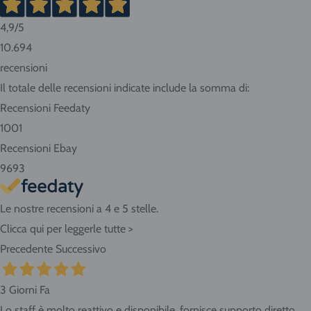
4,9
/5
Consigliamo sempre di contattarci prima di effettuare la
10.694
prenotazione per conoscere in anticipo i tempi di consegna.
recensioni
Se abiti nella nostra zona ritira i prodotti direttamente
Il totale delle recensioni indicate include la somma di:
presso il negozio! Seleziona "Ritiro" al momento del
Recensioni Feedaty
checkout dell'ordine e vieni in Via Giovanni da Udine, 40 -
1001
San Giorgio di Nogaro (UD) 33058.
Recensioni Ebay
9693
Le nostre recensioni a 4 e 5 stelle.
Clicca qui per leggerle tutte >
Precedente
Successivo
3 Giorni Fa
Lo staff è molto reattivo e disponibile, fornisce supporto diretto