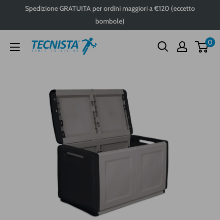
Passa
Spedizione GRATUITA per ordini maggiori a €120 (eccetto
al
bombole)
contenuto
0
Tecnista