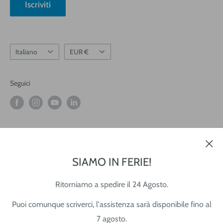
Iscriviti
Informativa Newsletter
Lingua
Valuta
Italiano
EUR €
Seguici
Accettiamo
SIAMO IN FERIE!
Ritorniamo a spedire il 24 Agosto.
© 2026 Tecnista
Puoi comunque scriverci, l'assistenza sarà disponibile fino al
Partita IVA: 02345760306
7 agosto.