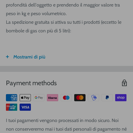
profondità dell'oggetto e prendendo il maggior valore tra
peso in kg e peso volumetrico.
La spedizione gratuita si attiva su tutti i prodotti (eccetto le
bombole di gas con più di 5 litri):
Mostrami di più
FASCIA DI
ITALIA
CALABRIA/
SARDEGNA
PESO
SICILIA
VOLUMETRICO
Payment methods
3
€ 8,30
€ 9,20
€ 9,20
0-1 (kg o
m
)
3
€ 8,90
€ 10,40
€ 10,40
1-3
(kg o
m
)
3
€ 9,40
€ 12,00
€ 13,90
3-5
(kg o
m
)
I tuoi pagamenti vengono processati in modo sicuro. Noi
3
€ 11,25
€ 14,20
€ 17,10
5-10
(kg o
m
)
non conserveremo mai i tuoi dati personali di pagamento né