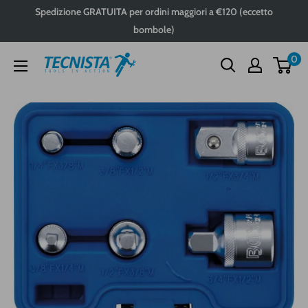
Passa
Spedizione GRATUITA per ordini maggiori a €120 (eccetto
al
bombole)
contenuto
0
Tecnista