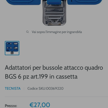
Vai sopra l'immagine per ingrandirla
Adattatori per bussole attacco quadro
BGS 6 pz art.199 in cassetta
TECNISTA
Codice SKU:
00369220
Prezzo
€27,00
Prezzo: