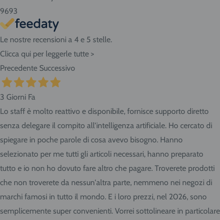
9693
Sud: Molise, Campania, Basilicata, Puglia, Calabria
Le nostre recensioni a 4 e 5 stelle.
Clicca qui per leggerle tutte >
Isole: Sicilia, Sardegna.
Precedente
Successivo
ATTENZIONE:
nel caso di acquisto di bombole di gas
3 Giorni Fa
ricaricabili da 5 e 14 litri o bombole usa e getta da 14 litri la
Lo staff è molto reattivo e disponibile, fornisce supporto diretto
spedizione viene effettuata in ADR per merci pericolose con
senza delegare il compito all'intelligenza artificiale. Ho cercato di
trasportatore Cesped Rhenus SpA e i tempi di consegna
spiegare in poche parole di cosa avevo bisogno. Hanno
vanno dai 2 ai 10 giorni lavorativi. Tempi più brevi per Nord
selezionato per me tutti gli articoli necessari, hanno preparato
Italia, tempi più lunghi per Sud e isole.
tutto e io non ho dovuto fare altro che pagare. Troverete prodotti
Consigliamo sempre di contattarci prima di effettuare la
che non troverete da nessun'altra parte, nemmeno nei negozi di
prenotazione per conoscere in anticipo i tempi di consegna.
marchi famosi in tutto il mondo. E i loro prezzi, nel 2026, sono
Se abiti nella nostra zona ritira i prodotti direttamente
semplicemente super convenienti. Vorrei sottolineare in particolare