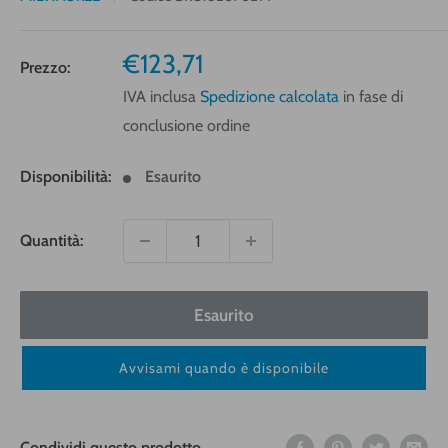
Prezzo
€123,71
Prezzo:
vendita
IVA inclusa
Spedizione calcolata
in fase di
conclusione ordine
Disponibilità:
Esaurito
Quantità:
Esaurito
Avvisami quando è disponibile
Condividi questo prodotto