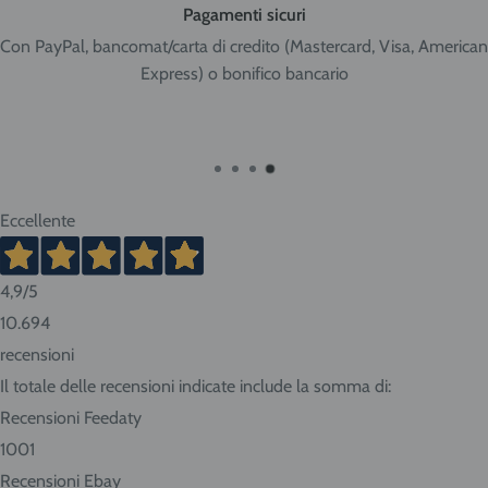
lavorative dal momento della spedizione. Il codice di
Pagamenti sicuri
tracciamento del pacco viene sempre fornito non appena
Con PayPal, bancomat/carta di credito (Mastercard, Visa, American
Express) o bonifico bancario
consegneremo il pacco al corriere.
Per le bombole di gas sopra i 5 litri le tariffe sono le
seguenti:
Eccellente
TIPO DI PRODOTTO
NORD-CENTRO
SUD
ISOLE
4,9
/5
€ 19,95
€ 30,90
€ 40,95
Bombole sopra 5 litri
10.694
recensioni
Il totale delle recensioni indicate include la somma di:
Recensioni Feedaty
Nord-Centro: Friuli Venezia Giulia, Veneto, Trentino Alto
1001
Adige, Lombardia, Emilia Romagna, Piemonte, Liguria, Val
Recensioni Ebay
d'Aosta, Toscana, Marche, Umbria, Lazio, Abruzzo.