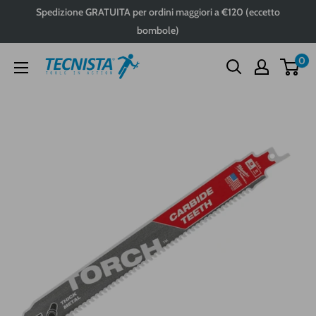
Passa
Spedizione GRATUITA per ordini maggiori a €120 (eccetto
al
bombole)
contenuto
0
Tecnista