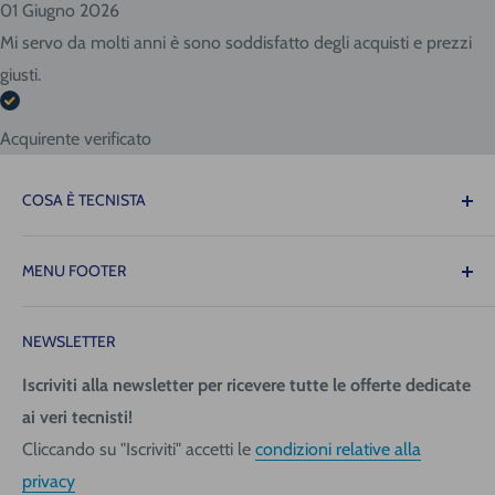
01 Giugno 2026
Mi servo da molti anni è sono soddisfatto degli acquisti e prezzi
giusti.
Acquirente verificato
COSA È TECNISTA
Il Tecnista ti offre la tranquillità di sapere che le
MENU FOOTER
attrezzature necessarie per il tuo lavoro saranno sempre
disponibili quando ne avrai bisogno, consentendoti di
Contattaci
operare con precisione, fluidità e senza intoppi!
NEWSLETTER
Spedizione (costi e tempi)
Pagamenti
Iscriviti alla newsletter per ricevere tutte le offerte dedicate
Tecnica San Giorgio Srl
ai veri tecnisti!
Richiedi fattura
Via Giovanni da Udine, 40
Cliccando su "Iscriviti" accetti le
condizioni relative alla
Informativa Privacy
33058 San Giorgio di Nogaro (UD)
privacy
Condizioni generali