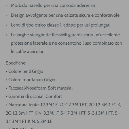
Morbido nasello per una comoda aderenza
Design avvolgente per una calzata sicura e confortevole
Lenti di tipo ottico classe 1, adatte per usi prolungati
Le larghe stanghette flessibili garantiscono un'eccellente
protezione laterale e ne consentono l'uso combinato con
le cuffie auricolari
Specifiche:
• Colore lenti Grigio
• Colore montatura Grigio
• Faceseal/Nosefoam Soft Material
• Gamma di occhiali Comfort
• Marcatura lente: 1.7.3M.1.F, 2C-1.2 3M 1 FT, 2C-1.2 3M 1 FT K,
2C-1.2 3M 1 FT K N, 3.3M.1.F, 5-1.7 3M 1 FT, 5-3.1 3M 1 FT, 5-
3.1 3M 1 FT K N, 5.3M.1.F