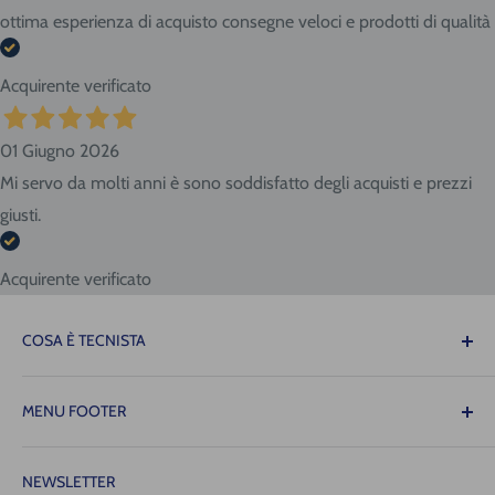
ottima esperienza di acquisto consegne veloci e prodotti di qualità
Acquirente verificato
01 Giugno 2026
Mi servo da molti anni è sono soddisfatto degli acquisti e prezzi
giusti.
Acquirente verificato
COSA È TECNISTA
Il Tecnista ti offre la tranquillità di sapere che le
MENU FOOTER
attrezzature necessarie per il tuo lavoro saranno sempre
disponibili quando ne avrai bisogno, consentendoti di
Contattaci
operare con precisione, fluidità e senza intoppi!
NEWSLETTER
Spedizione (costi e tempi)