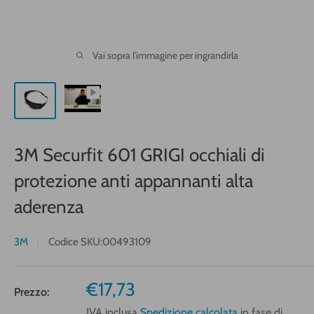
Vai sopra l'immagine per ingrandirla
3M Securfit 601 GRIGI occhiali di
protezione anti appannanti alta
aderenza
3M
Codice SKU:
00493109
Prezzo
€17,73
Prezzo:
vendita
IVA inclusa
Spedizione calcolata
in fase di