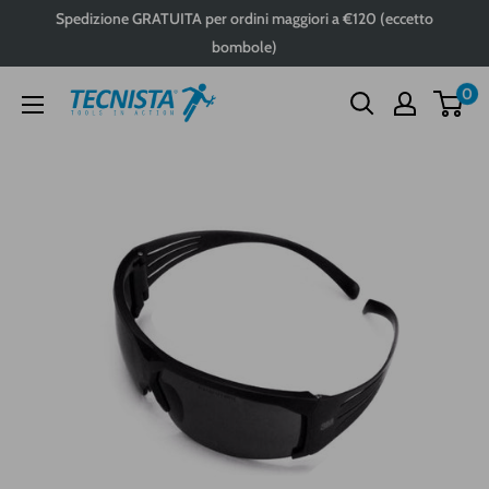
Passa
Spedizione GRATUITA per ordini maggiori a €120 (eccetto
al
bombole)
contenuto
0
Tecnista