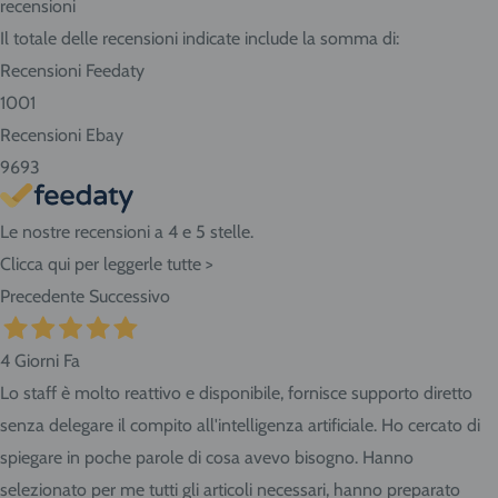
recensioni
Se abiti nella nostra zona ritira i prodotti direttamente
Il totale delle recensioni indicate include la somma di:
presso il negozio! Seleziona "Ritiro" al momento del
Recensioni Feedaty
checkout dell'ordine e vieni in Via Giovanni da Udine, 40 -
1001
San Giorgio di Nogaro (UD) 33058.
Recensioni Ebay
9693
Le nostre recensioni a 4 e 5 stelle.
Clicca qui per leggerle tutte >
Precedente
Successivo
4 Giorni Fa
Lo staff è molto reattivo e disponibile, fornisce supporto diretto
senza delegare il compito all'intelligenza artificiale. Ho cercato di
spiegare in poche parole di cosa avevo bisogno. Hanno
selezionato per me tutti gli articoli necessari, hanno preparato