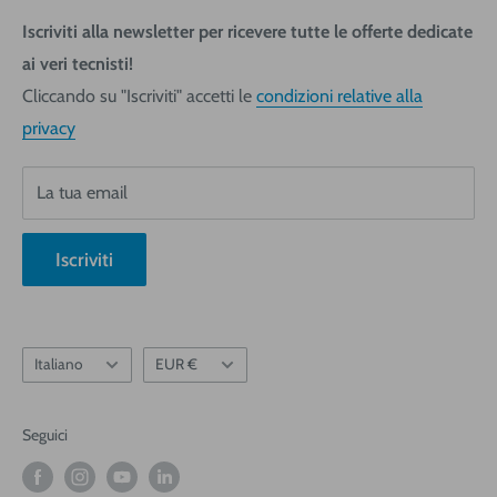
Pagamenti
Iscriviti alla newsletter per ricevere tutte le offerte dedicate
Tecnica San Giorgio Srl
ai veri tecnisti!
Richiedi fattura
Via Giovanni da Udine, 40
Cliccando su "Iscriviti" accetti le
condizioni relative alla
Informativa Privacy
33058 San Giorgio di Nogaro (UD)
privacy
Condizioni generali
Telefono +39 0431 621270
Resi e Rimborsi
Da Lunedì a Venerdì 08.30-12.30 - 14.00-18.00
La tua email
Chi siamo
Blog
Iscriviti
Informativa Newsletter
Lingua
Valuta
Italiano
EUR €
Seguici