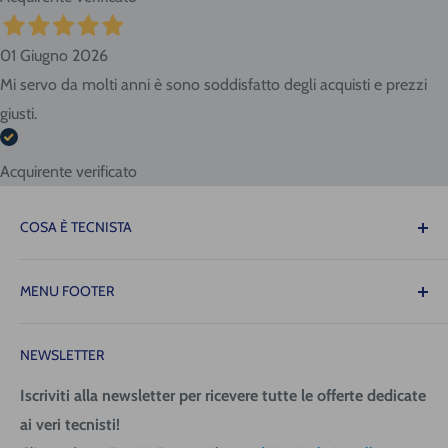
01 Giugno 2026
Mi servo da molti anni è sono soddisfatto degli acquisti e prezzi
giusti.
Acquirente verificato
COSA È TECNISTA
Il Tecnista ti offre la tranquillità di sapere che le
MENU FOOTER
attrezzature necessarie per il tuo lavoro saranno sempre
disponibili quando ne avrai bisogno, consentendoti di
Contattaci
operare con precisione, fluidità e senza intoppi!
NEWSLETTER
Spedizione (costi e tempi)
Pagamenti
Iscriviti alla newsletter per ricevere tutte le offerte dedicate
Tecnica San Giorgio Srl
ai veri tecnisti!
Richiedi fattura
Via Giovanni da Udine, 40