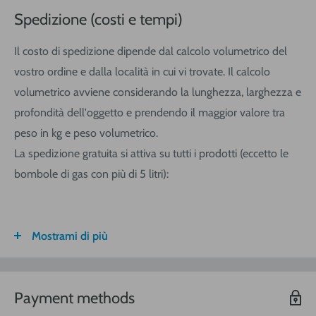
Spedizione (costi e tempi)
Il costo di spedizione dipende dal calcolo volumetrico del
vostro ordine e dalla località in cui vi trovate. Il calcolo
volumetrico avviene considerando la lunghezza, larghezza e
profondità dell'oggetto e prendendo il maggior valore tra
peso in kg e peso volumetrico.
La spedizione gratuita si attiva su tutti i prodotti (eccetto le
bombole di gas con più di 5 litri):
Mostrami di più
FASCIA DI
ITALIA
CALABRIA/
SARDEGNA
PESO
SICILIA
VOLUMETRICO
Payment methods
3
€ 8,30
€ 9,20
€ 9,20
0-1 (kg o
m
)