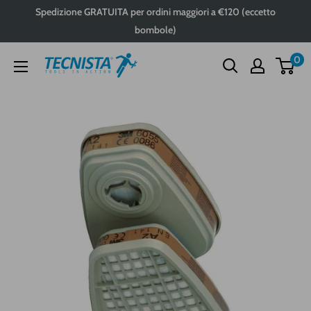
Passa
Spedizione GRATUITA per ordini maggiori a €120 (eccetto
al
bombole)
contenuto
0
Tecnista