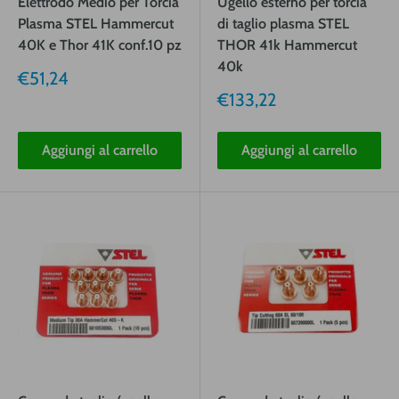
Elettrodo Medio per Torcia
Ugello esterno per torcia
Plasma STEL Hammercut
di taglio plasma STEL
40K e Thor 41K conf.10 pz
THOR 41k Hammercut
40k
Prezzo
€51,24
vendita
Prezzo
€133,22
vendita
Aggiungi al carrello
Aggiungi al carrello