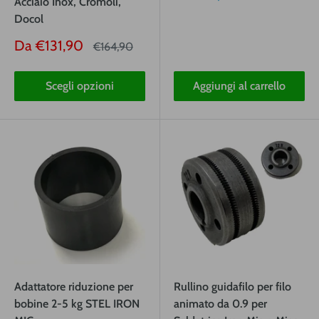
Acciaio Inox, Cromoli,
vendita
Docol
Prezzo
Da
€131,90
Prezzo
€164,90
vendita
Scegli opzioni
Aggiungi al carrello
Adattatore riduzione per
Rullino guidafilo per filo
bobine 2-5 kg STEL IRON
animato da 0.9 per