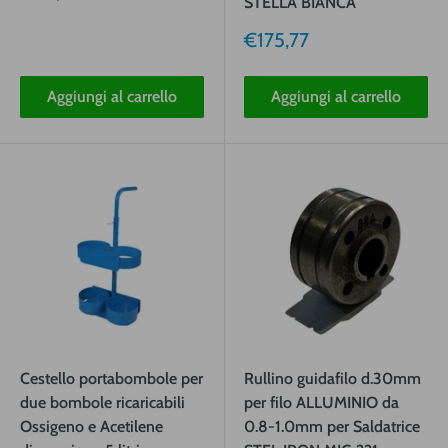
STELLA BIANCA
vendita
Prezzo
€175,77
vendita
Aggiungi al carrello
Aggiungi al carrello
Cestello portabombole per
Rullino guidafilo d.30mm
due bombole ricaricabili
per filo ALLUMINIO da
Ossigeno e Acetilene
0.8-1.0mm per Saldatrice