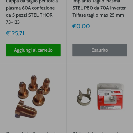
Cappa da taglio per torcia
Impianto Taglio Plasma
plasma 60A confezione
STEL P80 da 70A Inverter
da 5 pezzi STEL THOR
Trifase taglio max 25 mm
73-123
Prezzo
€0,00
vendita
Prezzo
€125,71
vendita
Aggiungi al carrello
Esaurito