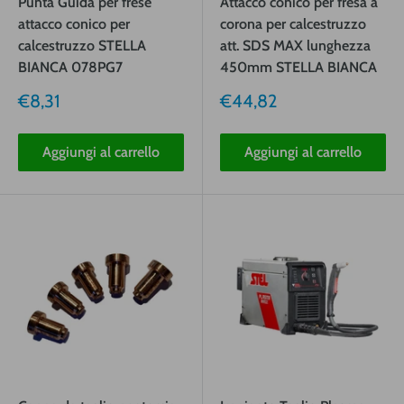
Punta Guida per frese
Attacco conico per fresa a
attacco conico per
corona per calcestruzzo
calcestruzzo STELLA
att. SDS MAX lunghezza
BIANCA 078PG7
450mm STELLA BIANCA
Prezzo
Prezzo
€8,31
€44,82
vendita
vendita
Aggiungi al carrello
Aggiungi al carrello