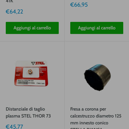
41K
Prezzo
€66,95
vendita
Prezzo
€64,22
vendita
Aggiungi al carrello
Aggiungi al carrello
Distanziale di taglio
Fresa a corona per
plasma STEL THOR 73
calcestruzzo diametro 125
mm innesto conico
Prezzo
€45,77