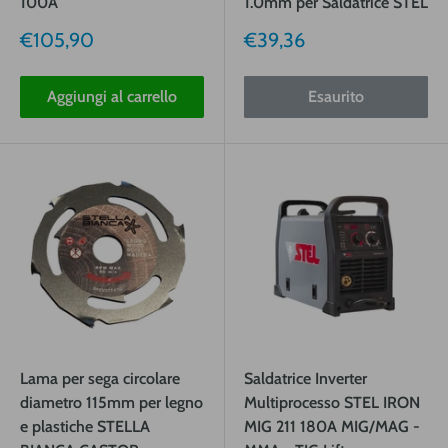
100A
1.0mm per Saldatrice STEL
Prezzo
Prezzo
€105,90
€39,36
vendita
vendita
Aggiungi al carrello
Esaurito
Lama per sega circolare
Saldatrice Inverter
diametro 115mm per legno
Multiprocesso STEL IRON
e plastiche STELLA
MIG 211 180A MIG/MAG -