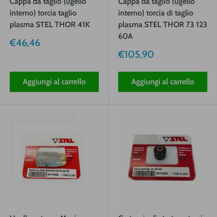
Cappa da taglio (ugello
Cappa da taglio (ugello
interno) torcia taglio
interno) torcia di taglio
plasma STEL THOR 41K
plasma STEL THOR 73 123
60A
Prezzo
€46,46
vendita
Prezzo
€105,90
vendita
Aggiungi al carrello
Aggiungi al carrello