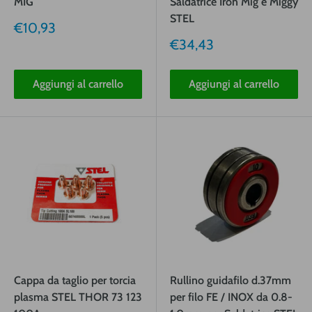
MIG
Saldatrice Iron Mig e Miggy
STEL
Prezzo
€10,93
vendita
Prezzo
€34,43
vendita
Aggiungi al carrello
Aggiungi al carrello
Cappa da taglio per torcia
Rullino guidafilo d.37mm
plasma STEL THOR 73 123
per filo FE / INOX da 0.8-