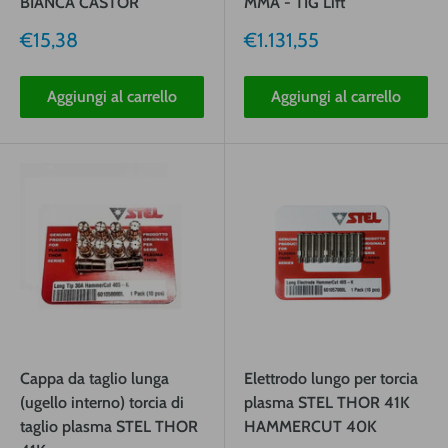
BIANCA CASTOR
MMA - TIG Lift
Prezzo
Prezzo
€15,38
€1.131,55
vendita
vendita
Aggiungi al carrello
Aggiungi al carrello
Cappa da taglio lunga
Elettrodo lungo per torcia
(ugello interno) torcia di
plasma STEL THOR 41K
taglio plasma STEL THOR
HAMMERCUT 40K