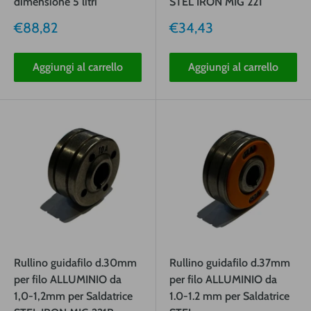
dimensione 5 litri
STEL IRON MIG 221
Prezzo
Prezzo
€88,82
€34,43
vendita
vendita
Aggiungi al carrello
Aggiungi al carrello
Rullino guidafilo d.30mm
Rullino guidafilo d.37mm
per filo ALLUMINIO da
per filo ALLUMINIO da
1,0-1,2mm per Saldatrice
1.0-1.2 mm per Saldatrice