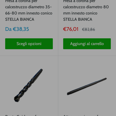
Fresa a corona per
Fresa a corona per
calcestruzzo diametro 35-
calcestruzzo diametro 80
66-80 mm innesto conico
mm innesto conico
STELLA BIANCA
STELLA BIANCA
Prezzo
Prezzo
Da
€38,35
€76,01
Prezzo
€82,86
vendita
vendita
Scegli opzioni
Aggiungi al carrello