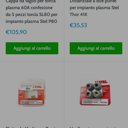
Cappa da taglio per torcia
Distanziale a due punte
plasma 60A confezione
per impianto plasma Stel
da 5 pezzi torcia SL80 per
Thor 41K
impianto plasma Stel P80
Prezzo
€35,53
vendita
Prezzo
€105,90
vendita
Aggiungi al carrello
Aggiungi al carrello