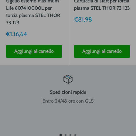
Ugello esterno Maximum
Cartuccia di start per torcia
Life 607410000L per
plasma STEL THOR 73 123
torcia plasma STEL THOR
Prezzo
€81,98
73 123
vendita
Prezzo
€136,64
vendita
Aggiungi al carrello
Aggiungi al carrello
Spedizioni rapide
Entro 24/48 ore con GLS