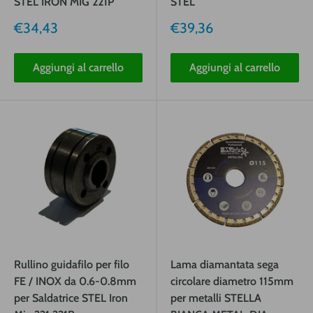
STEL IRON MIG 221P
STEL
Prezzo
Prezzo
€34,43
€39,36
vendita
vendita
Aggiungi al carrello
Aggiungi al carrello
Rullino guidafilo per filo
Lama diamantata sega
FE / INOX da 0.6-0.8mm
circolare diametro 115mm
per Saldatrice STEL Iron
per metalli STELLA