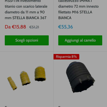
HSS+TiN rivestimento
calcestruzzo IMPAKT
titanio con scarico laterale
diametro 72 mm innesto
diametro da 11 mm a 90
filettato M16 STELLA
mm STELLA BIANCA 36T
BIANCA
Prezzo
Prezzo
Da
€15,88
€55,36
Prezzo
€51,21
vendita
vendita
Scegli opzioni
Aggiungi al carrello
Risparmia 8%