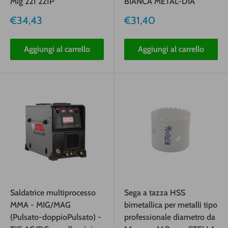
Mig 221 221P
BIANCA METAL-DIA
Prezzo
Prezzo
€34,43
€31,40
vendita
vendita
Aggiungi al carrello
Aggiungi al carrello
Saldatrice multiprocesso
Sega a tazza HSS
MMA - MIG/MAG
bimetallica per metalli tipo
(Pulsato-doppioPulsato) -
professionale diametro da