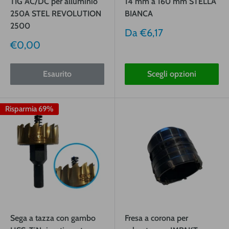
TIG AC/DC per alluminio
14 mm a 160 mm STELLA
250A STEL REVOLUTION
BIANCA
2500
Prezzo
Da
€6,17
vendita
Prezzo
€0,00
vendita
Esaurito
Scegli opzioni
Risparmia 69%
Sega a tazza con gambo
Fresa a corona per