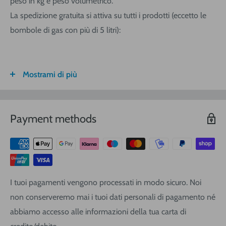
peso in kg e peso volumetrico.
La spedizione gratuita si attiva su tutti i prodotti (eccetto le
bombole di gas con più di 5 litri):
Mostrami di più
FASCIA DI
ITALIA
CALABRIA/
SARDEGNA
PESO
SICILIA
VOLUMETRICO
Payment methods
3
€ 8,30
€ 9,20
€ 9,20
0-1 (kg o
m
)
3
€ 8,90
€ 10,40
€ 10,40
1-3
(kg o
m
)
3
€ 9,40
€ 12,00
€ 13,90
3-5
(kg o
m
)
I tuoi pagamenti vengono processati in modo sicuro. Noi
3
€ 11,25
€ 14,20
€ 17,10
5-10
(kg o
m
)
non conserveremo mai i tuoi dati personali di pagamento né
3
€ 16,20
€ 19,00
€ 22,80
10-20
(kg o
m
)
abbiamo accesso alle informazioni della tua carta di
3