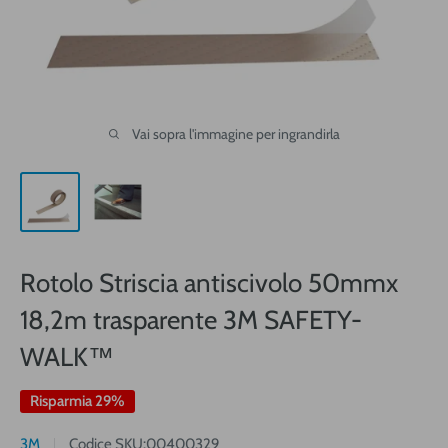
Vai sopra l'immagine per ingrandirla
Rotolo Striscia antiscivolo 50mmx
18,2m trasparente 3M SAFETY-
WALK™
Risparmia 29%
3M
Codice SKU:
00400329