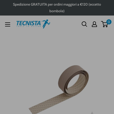
Passa
Spedizione GRATUITA per ordini maggiori a €120 (eccetto
al
bombole)
contenuto
0
Tecnista