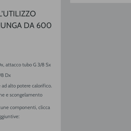
'UTILIZZO
LUNGA DA 600
x, attacco tubo G 3/8 Sx
/8 Dx
d alto potere calorifico.
zione e scongelamento
alcune componenti, clicca
ggiuntive: