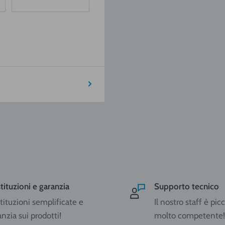
8 ore lavorative dal
o del pacco viene sempre
e.
seguenti:
SUD
ISOLE
€ 30,90
€ 40,95
ge, Lombardia, Emilia
tituzioni e garanzia
Supporto tecnico
mbria, Lazio, Abruzzo.
tituzioni semplificate e
Il nostro staff è pi
anzia sui prodotti!
molto competente!