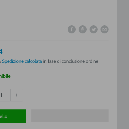
o
4
a
a
Spedizione calcolata
in fase di conclusione ordine
ibile
ello