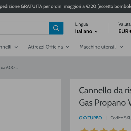
pedizione GRATUITA per ordini maggiori a €120 (eccetto bombol
Lingua
Valuta
Italiano
EUR 
nnelli
Attrezzi Officina
Macchine utensili
 da 600 ...
Cannello da 
Gas Propano 
OXYTURBO
Codice SKU