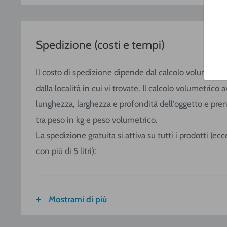
Spedizione (costi e tempi)
Il costo di spedizione dipende dal calcolo volumetric
dalla località in cui vi trovate. Il calcolo volumetric
lunghezza, larghezza e profondità dell'oggetto e pre
tra peso in kg e peso volumetrico.
La spedizione gratuita si attiva su tutti i prodotti (e
con più di 5 litri):
Mostrami di più
FASCIA DI
ITALIA
CALABRIA
PESO
SICILIA