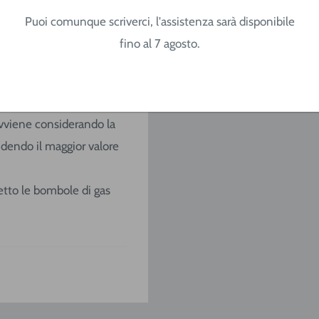
Puoi comunque scriverci, l'assistenza sarà disponibile
fino al 7 agosto.
o del vostro ordine e
o avviene considerando la
ndendo il maggior valore
ccetto le bombole di gas
/
SARDEGNA