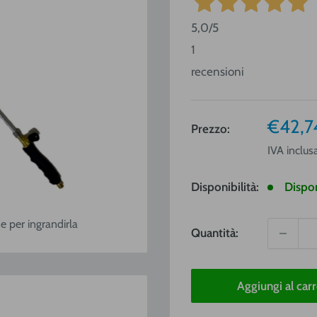
5,0
/5
1
recensioni
Prezz
€42,7
Prezzo:
vendit
IVA inclus
Disponibilità:
Dispon
e per ingrandirla
Quantità:
Aggiungi al carr