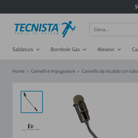
Passa
S
al
contenuto
Tecnista
Saldatura
Bombole Gas
Abrasivi
Ca
Home
Cannelli e impugnature
Cannello da riscaldo con tubo