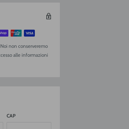
€ 9,20
€ 10,40
€ 13,90
o. Noi non conserveremo
€ 17,10
ccesso alle informazioni
€ 22,80
€ 28,50
Gratis
e (lavorative) dal
CAP