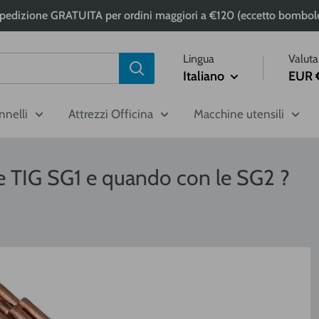
pedizione GRATUITA per ordini maggiori a €120 (eccetto bombol
Lingua
Valuta
Italiano
EUR 
nnelli
Attrezzi Officina
Macchine utensili
e TIG SG1 e quando con le SG2 ?