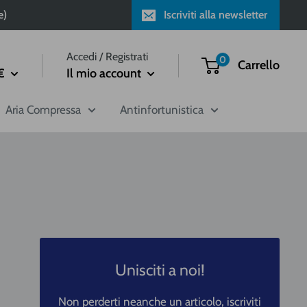
e)
Iscriviti alla newsletter
Accedi / Registrati
0
Carrello
€
Il mio account
Aria Compressa
Antinfortunistica
Unisciti a noi!
Non perderti neanche un articolo, iscriviti