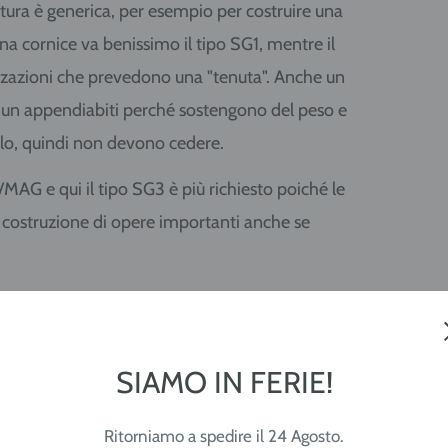
tura è generica, per esempio per costruire una
 una cornice va benissimo il tipo SG1, mentre il
lizzazioni che prevedono una "tenuta". Anche un
e un appendiabiti perché sostengono del peso e
olo, quindi non devono cedere.
G/MAG e qui il tipo SG3 è più richiesto poiché le
a costruzione di opere importanti anche se
onsigliamo di andare al
seguente link
e scorrere
uo interesse.
SIAMO IN FERIE!
!
Ritorniamo a spedire il 24 Agosto.