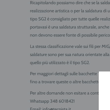
Ricapitolando possiamo dire che se la salda
realizzazione artistica o per la saldatura di
tipo SG2 è consigliato per tutte quelle rea
portavasi è una saldatura strutturale, anch
non devono essere fonte di possibile peric
La stessa classificazione vale sui fili per MI
saldature sono per sua natura orientate all
quello più utilizzato è il tipo SG2.
Per maggiori dettagli sulle bacchette TIG c
fino a trovare queste o altre bacchette di t
Per altre domande non esitare a contattarci
Whatsapp 348 6018421
Email: info@tecnista.it