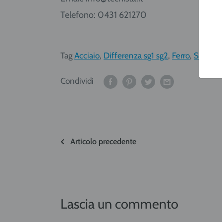
Telefono: 0431 621270
Tag
Acciaio
,
Differenza sg1 sg2
,
Ferro
,
Saldatu
Condividi
Articolo precedente
Lascia un commento