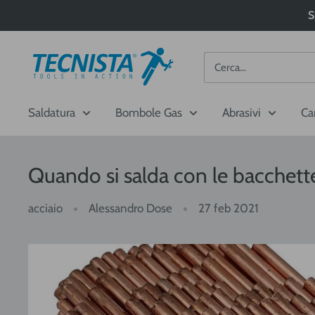
Passa
S
al
contenuto
Tecnista
Saldatura
Bombole Gas
Abrasivi
Ca
Quando si salda con le bacchett
acciaio
Alessandro Dose
27 feb 2021