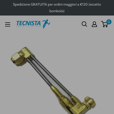
Passa
Spedizione GRATUITA per ordini maggiori a €120 (eccetto
al
bombole)
contenuto
0
Tecnista