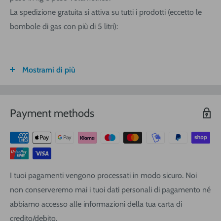
La spedizione gratuita si attiva su tutti i prodotti (eccetto le
bombole di gas con più di 5 litri):
Mostrami di più
FASCIA DI
ITALIA
CALABRIA/
SARDEGNA
PESO
SICILIA
VOLUMETRICO
Payment methods
3
€ 8,30
€ 9,20
€ 9,20
0-1 (kg o
m
)
3
€ 8,90
€ 10,40
€ 10,40
1-3
(kg o
m
)
3
€ 9,40
€ 12,00
€ 13,90
3-5
(kg o
m
)
I tuoi pagamenti vengono processati in modo sicuro. Noi
3
€ 11,25
€ 14,20
€ 17,10
5-10
(kg o
m
)
non conserveremo mai i tuoi dati personali di pagamento né
3
€ 16,20
€ 19,00
€ 22,80
10-20
(kg o
m
)
abbiamo accesso alle informazioni della tua carta di
3
credito/debito.
€ 21,80
€ 25,60
€ 28,50
20-30
(kg o
m
)