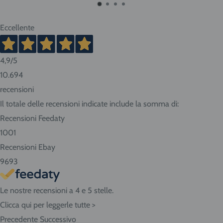
trasportatore Cesped Rhenus SpA e i tempi di consegna
vanno dai 2 ai 10 giorni lavorativi. Tempi più brevi per Nord
Eccellente
Italia, tempi più lunghi per Sud e isole.
4,9
/5
Consigliamo sempre di contattarci prima di effettuare la
10.694
prenotazione per conoscere in anticipo i tempi di consegna.
recensioni
Se abiti nella nostra zona ritira i prodotti direttamente
Il totale delle recensioni indicate include la somma di:
presso il negozio! Seleziona "Ritiro" al momento del
Recensioni Feedaty
checkout dell'ordine e vieni in Via Giovanni da Udine, 40 -
1001
San Giorgio di Nogaro (UD) 33058.
Recensioni Ebay
9693
Le nostre recensioni a 4 e 5 stelle.
Clicca qui per leggerle tutte >
Precedente
Successivo