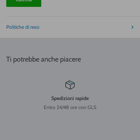
€ 19,95
€ 30,90
€ 40,95
Bombole sopra 5 litri
Politiche di reso
Nord-Centro: Friuli Venezia Giulia, Veneto, Trentino Alto
Adige, Lombardia, Emilia Romagna, Piemonte, Liguria, Val
Ti potrebbe anche piacere
d'Aosta, Toscana, Marche, Umbria, Lazio, Abruzzo.
Sud: Molise, Campania, Basilicata, Puglia, Calabria
Spedizioni rapide
Entro 24/48 ore con GLS
Isole: Sicilia, Sardegna.
ATTENZIONE:
nel caso di acquisto di bombole di gas
ricaricabili da 5 e 14 litri o bombole usa e getta da 14 litri la
spedizione viene effettuata in ADR per merci pericolose con